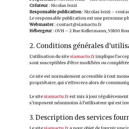
Créateur
: Nicolas Iezzi
Responsable publication
: Nicolas Iezzi – cont
Le responsable publication est une personne p
Webmaster
: contact@siamactu.fr
Hébergeur
: OVH – 2 Rue Kellermann, 59100 Ro
2. Conditions générales d’utilis
L’utilisation du site
siamactu.fr
implique l’accep
sont susceptibles d’être modifiées ou complétées
Ce site est normalement accessible à tout momen
propriétaire, qui s’efforcera alors de communiqu
Le site
siamactu.fr
est mis à jour régulièrement 
s’imposent néanmoins à l’utilisateur qui est inv
3. Description des services fourn
Le site
siamactu.fr
a pour objet de fournir une i