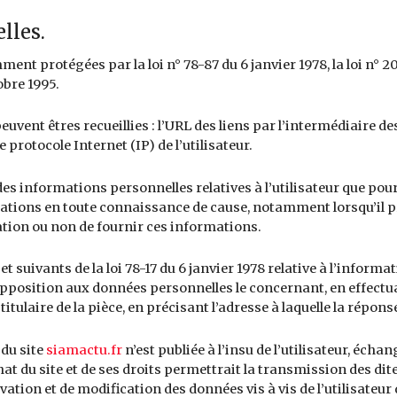
lles.
t protégées par la loi n° 78-87 du 6 janvier 1978, la loi n° 20
obre 1995.
peuvent êtres recueillies : l’URL des liens par l’intermédiaire de
e protocole Internet (IP) de l’utilisateur.
 des informations personnelles relatives à l’utilisateur que pou
rmations en toute connaissance de cause, notamment lorsqu’il pr
ation ou non de fournir ces informations.
uivants de la loi 78-17 du 6 janvier 1978 relative à l’informatiq
 d’opposition aux données personnelles le concernant, en effe
titulaire de la pièce, en précisant l’adresse à laquelle la répons
 du site
siamactu.fr
n’est publiée à l’insu de l’utilisateur, éch
hat du site et de ses droits permettrait la transmission des dit
ation et de modification des données vis à vis de l’utilisateur 