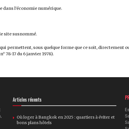
nce dans l’économie numérique.
t le site susnommé.
qui permettent, sous quelque forme que ce soit, directement o
 n° 78-17 du 6 janvier 1978).
P
Articles récents
t
Es
,
S
Où loger à Bangkok en 2025 : quartiers à éviter et
S
bons plans hôtels
S