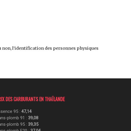
u non, l’identification des personnes physiques
RIX DES CARBURANTS EN THAÏLANDE
sence 95 :
47,14
ans-plomb 91 :
39,08
ans-plomb 95 :
39,35
ans-plomb E20 :
37,04