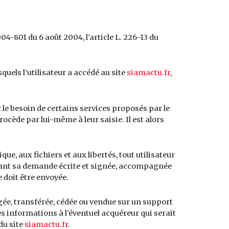
04-801 du 6 août 2004, l’article L. 226-13 du
squels l’utilisateur a accédé au site
siamactu.fr
,
r le besoin de certains services proposés par le
ocède par lui-même à leur saisie. Il est alors
ue, aux fichiers et aux libertés, tout utilisateur
ctuant sa demande écrite et signée, accompagnée
e doit être envoyée.
angée, transférée, cédée ou vendue sur un support
es informations à l’éventuel acquéreur qui serait
du site
siamactu.fr
.