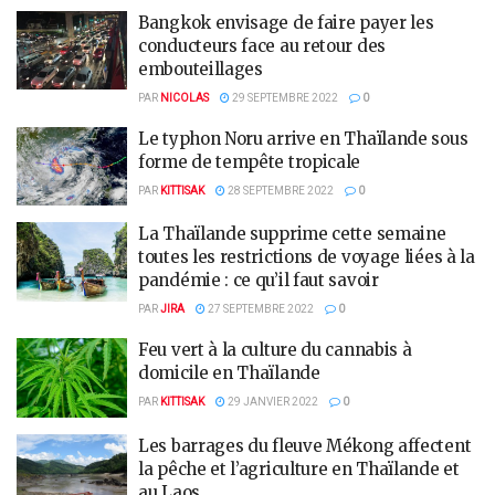
Bangkok envisage de faire payer les
conducteurs face au retour des
embouteillages
PAR
NICOLAS
29 SEPTEMBRE 2022
0
Le typhon Noru arrive en Thaïlande sous
forme de tempête tropicale
PAR
KITTISAK
28 SEPTEMBRE 2022
0
La Thaïlande supprime cette semaine
toutes les restrictions de voyage liées à la
pandémie : ce qu’il faut savoir
PAR
JIRA
27 SEPTEMBRE 2022
0
Feu vert à la culture du cannabis à
domicile en Thaïlande
PAR
KITTISAK
29 JANVIER 2022
0
Les barrages du fleuve Mékong affectent
la pêche et l’agriculture en Thaïlande et
au Laos