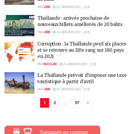
PAR
JIRA
29 JANVIER 2022
0
Thaïlande : arrivée prochaine de
nouveaux billets améliorés de 20 bahts
PAR
JIRA
26 JANVIER 2022
0
Corruption : la Thaïlande perd six places
et se retrouve au 110e rang sur 180 pays
en 2021
PAR
NICOLAS
26 JANVIER 2022
0
La Thaïlande prévoit d’imposer une taxe
touristique à partir d’avril
PAR
JIRA
24 JANVIER 2022
0
1
2
…
57
Transports en commun