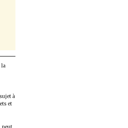
 la
sujet à
ts et
l peut