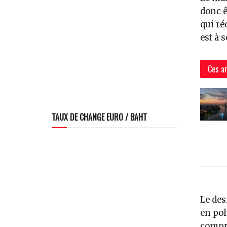
donc ê
qui ré
est à 
Ces ar
TAUX DE CHANGE EURO / BAHT
Le des
en pol
compr