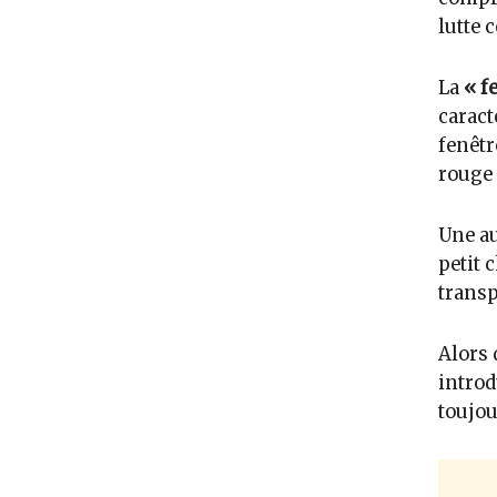
lutte 
La
« f
caract
fenêtr
rouge 
Une au
petit 
transp
Alors 
introd
toujou