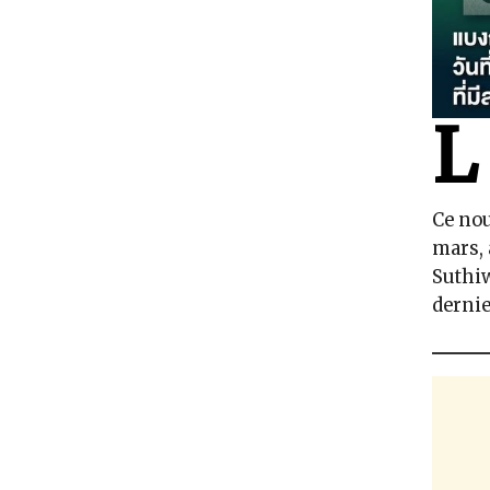
L
Ce nou
mars, 
Suthiw
derni