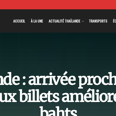
ACCUEIL
À LA UNE
ACTUALITÉ THAÏLANDE
TRANSPORTS
É
de : arrivée proc
x billets amélior
bahts