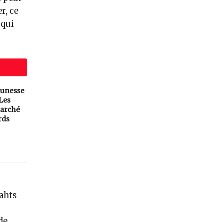
r, ce
 qui
eunesse
 Les
arché
rds
bahts
de