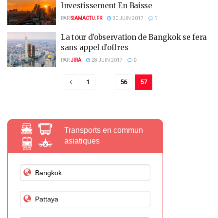
Investissement En Baisse
PAR
SIAMACTU.FR
30 JUIN 2017
1
La tour d’observation de Bangkok se fera
sans appel d’offres
PAR
JIRA
28 JUIN 2017
0
1
…
56
57
Transports en commun
asiatiques