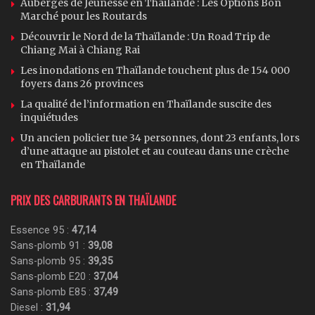
Auberges de Jeunesse en Thaïlande : Les Options Bon
Marché pour les Routards
Découvrir le Nord de la Thaïlande : Un Road Trip de
Chiang Mai à Chiang Rai
Les inondations en Thaïlande touchent plus de 154 000
foyers dans 26 provinces
La qualité de l’information en Thaïlande suscite des
inquiétudes
Un ancien policier tue 34 personnes, dont 23 enfants, lors
d’une attaque au pistolet et au couteau dans une crèche
en Thaïlande
PRIX DES CARBURANTS EN THAÏLANDE
Essence 95 :
47,14
Sans-plomb 91 :
39,08
Sans-plomb 95 :
39,35
Sans-plomb E20 :
37,04
Sans-plomb E85 :
37,49
Diesel :
31,94