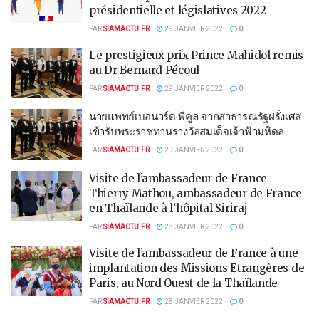
présidentielle et législatives 2022
PAR
SIAMACTU.FR
29 JANVIER 2022
0
Le prestigieux prix Prince Mahidol remis
au Dr Bernard Pécoul
PAR
SIAMACTU.FR
29 JANVIER 2022
0
นายแพทย์เบอนาร์ด พีคูล จากสาธารณรัฐฝรั่งเศส
เข้ารับพระราชทานรางวัลสมเด็จเจ้าฟ้ามหิดล
PAR
SIAMACTU.FR
29 JANVIER 2022
0
Visite de l’ambassadeur de France
Thierry Mathou, ambassadeur de France
en Thaïlande à l’hôpital Siriraj
PAR
SIAMACTU.FR
28 JANVIER 2022
0
Visite de l’ambassadeur de France à une
implantation des Missions Etrangères de
Paris, au Nord Ouest de la Thaïlande
PAR
SIAMACTU.FR
28 JANVIER 2022
0