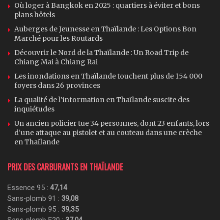
Où loger à Bangkok en 2025 : quartiers à éviter et bons
plans hôtels
Auberges de Jeunesse en Thaïlande : Les Options Bon
Marché pour les Routards
Découvrir le Nord de la Thaïlande : Un Road Trip de
Chiang Mai à Chiang Rai
Les inondations en Thaïlande touchent plus de 154 000
foyers dans 26 provinces
La qualité de l’information en Thaïlande suscite des
inquiétudes
Un ancien policier tue 34 personnes, dont 23 enfants, lors
d’une attaque au pistolet et au couteau dans une crèche
en Thaïlande
PRIX DES CARBURANTS EN THAÏLANDE
Essence 95 :
47,14
Sans-plomb 91 :
39,08
Sans-plomb 95 :
39,35
Sans-plomb E20 :
37,04