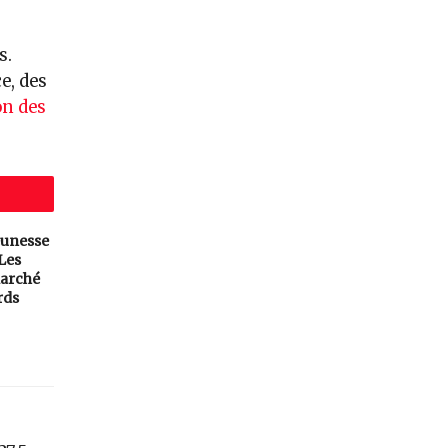
s.
e, des
on des
eunesse
 Les
arché
rds