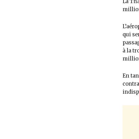
La Tha
millio
L’aéro
qui se
passag
à la t
millio
En tan
contra
indisp