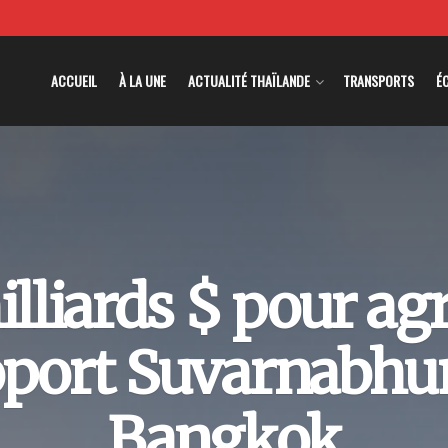
ACCUEIL
À LA UNE
ACTUALITÉ THAÏLANDE
TRANSPORTS
É
illiards $ pour ag
roport Suvarnabhu
Bangkok