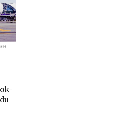
hase
kok-
 du