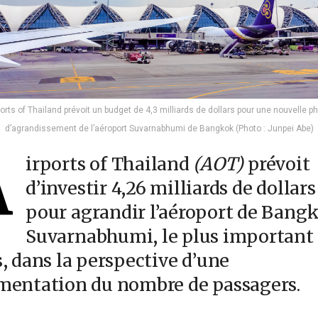
ports of Thailand prévoit un budget de 4,3 milliards de dollars pour une nouvelle p
d’agrandissement de l’aéroport Suvarnabhumi de Bangkok (Photo : Junpei Abe)
A
irports of Thailand
(AOT)
prévoit
d’investir 4,26 milliards de dollars
pour agrandir l’aéroport de Bang
Suvarnabhumi, le plus important
, dans la perspective d’une
entation du nombre de passagers.