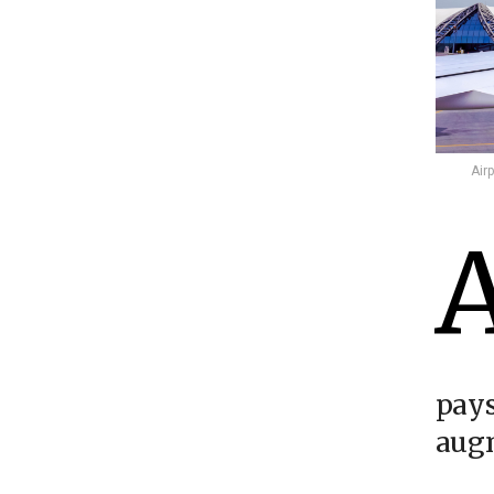
Air
pays
augm