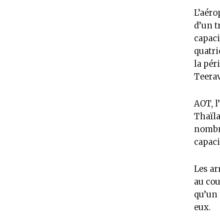
L’aéro
d’un t
capaci
quatri
la pér
Teerav
AOT, l
Thaïla
nombre
capaci
Les ar
au cou
qu’un 
eux.