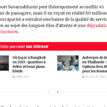
port Suvarnabhumi peut théoriquement accueillir 45
ns de passagers, mais il en reçoit en réalité 60 million
surcapacité a entraîné une baisse de la qualité du servic
es au sujet des longues files d’attente et une
dégradati
tructures
.
ticles pourraient
vous intéresser
Où loger à Bangkok
Auberges de J
en 2025 : quartiers à
en Thaïlande :
éviter et bons plans
Options Bon M
hôtels
pour les Routa
4 MAI 2025
15 JUILLET 2024