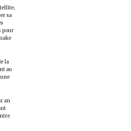
llite,
er sa
es
s pour
Anake
e la
nt au
 une
ar an
ant
entre