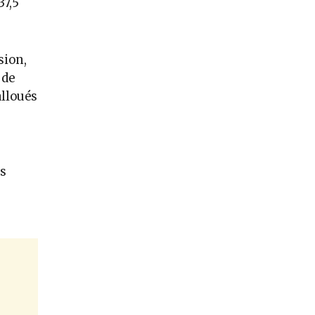
37,5
sion,
 de
alloués
0
es