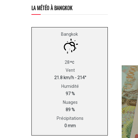
LA MÉTÉO À BANGKOK
Bangkok
28
Vent
21.8 km/h - 214°
Humidité
97 %
Nuages
89 %
Précipitations
0 mm