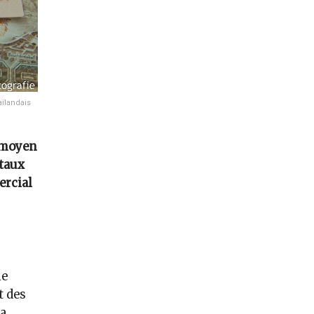
aïlandais
à moyen
 taux
ercial
ie
t des
 a