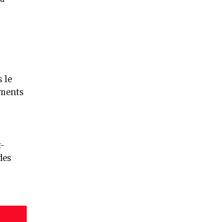
 le
ements
t-
des