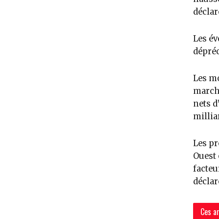
déclar
Les év
dépréc
Les mo
marché
nets d
millia
Les pr
Ouest 
facteu
déclar
Ces ar