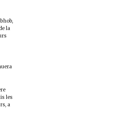
abhob,
de la
urs
énuera
ère
is les
rs, a