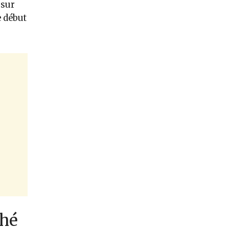
 sur
e début
ché