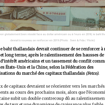
oir globalement bien résisté face au dollar américain ou à l’euro en 2018, le baht th
devrait à nouveau se renforcer en 2019 (Photo : Sven & Fida / Flickr)
e baht thaïlandais devrait continuer de se renforcer 
et long terme, après le ralentissement des hausses de
d’intérêt américains et un tassement du conflit comm
les États-Unis et la Chine, selon la Fédération des
sations du marché des capitaux thaïlandais
(Fetco)
.
ux de capitaux devraient se réorienter vers les marchés
nts au cours des prochains mois, alors que l’économ
aine subit un double contrecoup dû au ralentissemen
s de taux et une dynamique de croissance plus faible,