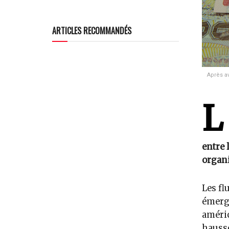
ARTICLES RECOMMANDÉS
Après av
L
entre 
organi
Les fl
émerge
améric
hausse