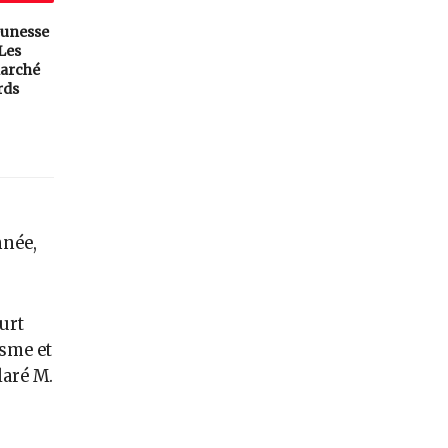
eunesse
 Les
arché
rds
nnée,
urt
isme et
laré M.