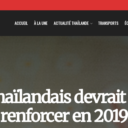
ACCUEIL
À LA UNE
ACTUALITÉ THAÏLANDE
TRANSPORTS
É
haïlandais devrait
renforcer en 2019