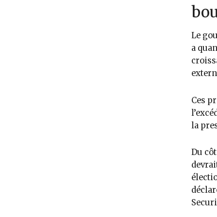
bou
Le gou
a quan
croiss
extern
Ces pr
l’excé
la pre
Du côt
devrai
électi
déclar
Securi