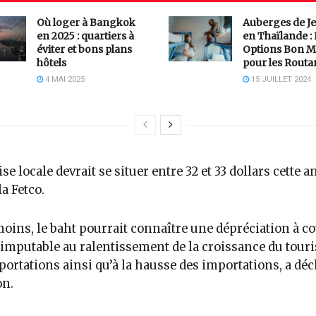
Où loger à Bangkok
Auberges de J
en 2025 : quartiers à
en Thaïlande :
éviter et bons plans
Options Bon M
hôtels
pour les Routa
4 MAI 2025
15 JUILLET 2024
ise locale devrait se situer entre 32 et 33 dollars cette a
la Fetco.
ins, le baht pourrait connaître une dépréciation à co
imputable au ralentissement de la croissance du tour
portations ainsi qu’à la hausse des importations, a déc
on.