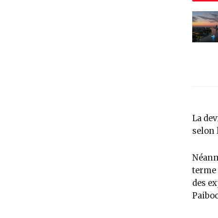
La dev
selon 
Néanmo
terme 
des ex
Paibo