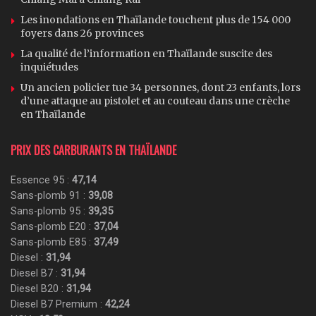
Les inondations en Thaïlande touchent plus de 154 000
foyers dans 26 provinces
La qualité de l’information en Thaïlande suscite des
inquiétudes
Un ancien policier tue 34 personnes, dont 23 enfants, lors
d’une attaque au pistolet et au couteau dans une crèche
en Thaïlande
PRIX DES CARBURANTS EN THAÏLANDE
Essence 95 :
47,14
Sans-plomb 91 :
39,08
Sans-plomb 95 :
39,35
Sans-plomb E20 :
37,04
Sans-plomb E85 :
37,49
Diesel :
31,94
Diesel B7 :
31,94
Diesel B20 :
31,94
Diesel B7 Premium :
42,24