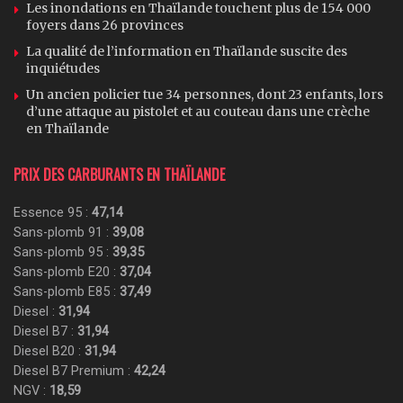
Les inondations en Thaïlande touchent plus de 154 000
foyers dans 26 provinces
La qualité de l’information en Thaïlande suscite des
inquiétudes
Un ancien policier tue 34 personnes, dont 23 enfants, lors
d’une attaque au pistolet et au couteau dans une crèche
en Thaïlande
PRIX DES CARBURANTS EN THAÏLANDE
Essence 95 :
47,14
Sans-plomb 91 :
39,08
Sans-plomb 95 :
39,35
Sans-plomb E20 :
37,04
Sans-plomb E85 :
37,49
Diesel :
31,94
Diesel B7 :
31,94
Diesel B20 :
31,94
Diesel B7 Premium :
42,24
NGV :
18,59