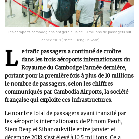
Les aéroports cambodgiens ont géré plus de 10 millions de passagers sur
l’année 2018 (Photo : Heng Chivoan)
L
e trafic passagers a continué de croître
dans les trois aéroports internationaux du
Royaume du Cambodge l’année dernière,
portant pour la première fois à plus de 10 millions
le nombre de passagers, selon les chiffres
communiqués par Cambodia Airports, la société
française qui exploite ces infrastructures.
Le nombre total de passagers ayant transité par
les aéroports internationaux de Phnom Penh,
Siem Reap et Sihanoukville entre janvier et
décembre 2018 s’est élevé à 10,5 millions. Cela