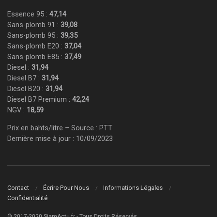
Essence 95 :
47,14
Sans-plomb 91 :
39,08
Sans-plomb 95 :
39,35
Sans-plomb E20 :
37,04
Sans-plomb E85 :
37,49
Diesel :
31,94
Diesel B7 :
31,94
Diesel B20 :
31,94
Diesel B7 Premium :
42,24
NGV :
18,59
Prix en bahts/litre – Source : PTT
Dernière mise à jour : 10/09/2023
Contact
Écrire Pour Nous
Informations Légales
Confidentialité
© 2017-2020 SiamActu.fr - Tous Droits Réservés.