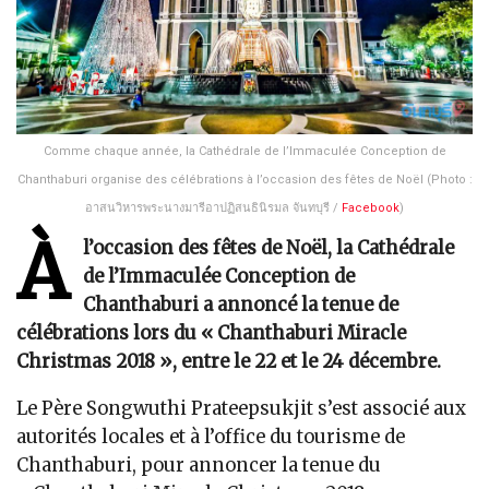
Comme chaque année, la Cathédrale de l’Immaculée Conception de
Chanthaburi organise des célébrations à l’occasion des fêtes de Noël (Photo :
อาสนวิหารพระนางมารีอาปฏิสนธินิรมล จันทบุรี /
Facebook
)
À
l’occasion des fêtes de Noël, la Cathédrale
de l’Immaculée Conception de
Chanthaburi a annoncé la tenue de
célébrations lors du « Chanthaburi Miracle
Christmas 2018 », entre le 22 et le 24 décembre.
Le Père Songwuthi Prateepsukjit s’est associé aux
autorités locales et à l’office du tourisme de
Chanthaburi, pour annoncer la tenue du