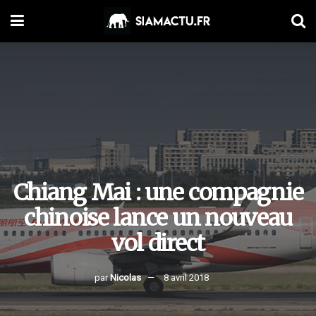
Chiang Mai : une compagnie
chinoise lance un nouveau
vol direct
par
Nicolas
8 avril 2018