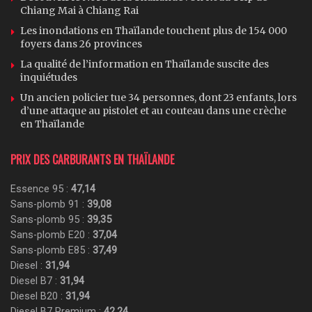
Chiang Mai à Chiang Rai
Les inondations en Thaïlande touchent plus de 154 000
foyers dans 26 provinces
La qualité de l’information en Thaïlande suscite des
inquiétudes
Un ancien policier tue 34 personnes, dont 23 enfants, lors
d’une attaque au pistolet et au couteau dans une crèche
en Thaïlande
PRIX DES CARBURANTS EN THAÏLANDE
Essence 95 :
47,14
Sans-plomb 91 :
39,08
Sans-plomb 95 :
39,35
Sans-plomb E20 :
37,04
Sans-plomb E85 :
37,49
Diesel :
31,94
Diesel B7 :
31,94
Diesel B20 :
31,94
Diesel B7 Premium :
42,24