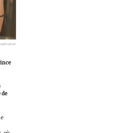
publication
vince
s
 de
le