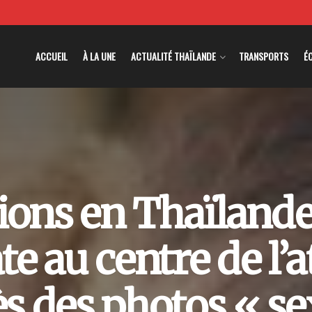
ACCUEIL
À LA UNE
ACTUALITÉ THAÏLANDE
TRANSPORTS
É
ions en Thaïlande
e au centre de l’
s des photos « s