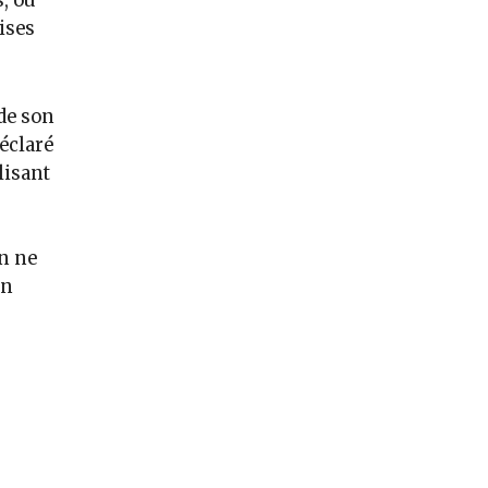
, où
rises
 de son
déclaré
lisant
on ne
on