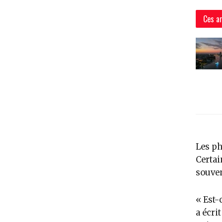
Ces ar
Les ph
Certai
souve
« Est-
a écri