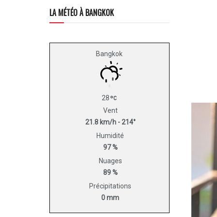
LA MÉTÉO À BANGKOK
Bangkok
28
Vent
21.8 km/h - 214°
Humidité
97 %
Nuages
89 %
Précipitations
0 mm