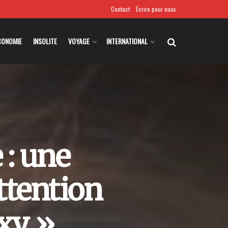
Contact
Écrire pour nous
CONOMIE
INSOLITE
VOYAGE
INTERNATIONAL
 : une
attention
exy »