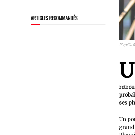
ARTICLES RECOMMANDÉS
Ploypilin 
U
retrou
probab
ses ph
Un por
grand 