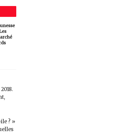
eunesse
 Les
arché
rds
 2018.
t,
ile ? »
uelles