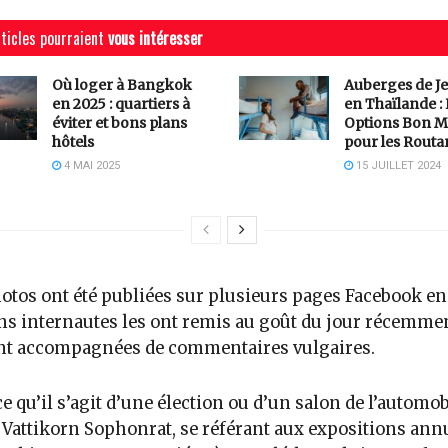
ticles pourraient
vous intéresser
Où loger à Bangkok
Auberges de J
en 2025 : quartiers à
en Thaïlande :
éviter et bons plans
Options Bon M
hôtels
pour les Routa
4 MAI 2025
15 JUILLET 2024
otos ont été publiées sur plusieurs pages Facebook en
ns internautes les ont remis au goût du jour récemmen
nt accompagnées de commentaires vulgaires.
ce qu’il s’agit d’une élection ou d’un salon de l’automob
t Vattikorn Sophonrat, se référant aux expositions ann