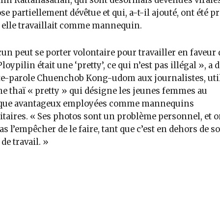
lin Rattanasatian, qui sont désormais devenues virales
ose partiellement dévêtue et qui, a-t-il ajouté, ont été p
elle travaillait comme mannequin.
un peut se porter volontaire pour travailler en faveur
loypilin était une ‘pretty’, ce qui n’est pas illégal », a 
te-parole Chuenchob Kong-udom aux journalistes, uti
me thaï « pretty » qui désigne les jeunes femmes au
que avantageux employées comme mannequins
itaires. « Ses photos sont un problème personnel, et 
as l’empêcher de le faire, tant que c’est en dehors de s
de travail. »