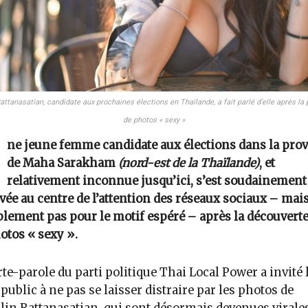
Rattanasatian, candidate aux prochaines élections en Thaïlande, a fait parlé d’elle après la 
de photos « sexy »
ne jeune femme candidate aux élections dans la pro
de Maha Sarakham
(nord-est de la Thaïlande)
, et
relativement inconnue jusqu’ici, s’est soudainement
vée au centre de l’attention des réseaux sociaux – mai
lement pas pour le motif espéré – après la découverte
otos « sexy ».
te-parole du parti politique Thai Local Power a invité 
public à ne pas se laisser distraire par les photos de