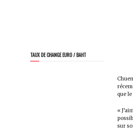
TAUX DE CHANGE EURO / BAHT
Chuenc
récemm
que le
« J’ai
possib
sur so