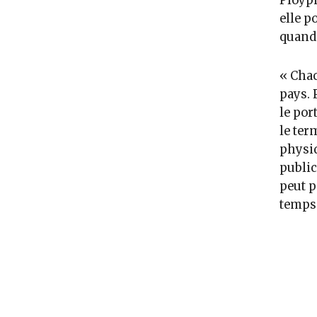
Ploypi
elle p
quand 
« Chac
pays. P
le por
le ter
physi
public
peut p
temps 