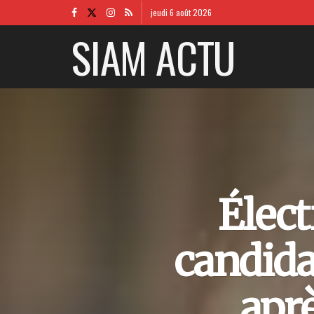
jeudi 6 août 2026
SIAM ACTU
Élect
candidat
aprè