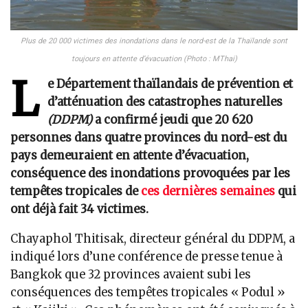
Plus de 20 000 victimes des inondations dans le nord-est de la Thaïlande sont
toujours en attente d’évacuation (Photo : MThai)
L
e Département thaïlandais de prévention et
d’atténuation des catastrophes naturelles
(DDPM)
a confirmé jeudi que 20 620
personnes dans quatre provinces du nord-est du
pays demeuraient en attente d’évacuation,
conséquence des inondations provoquées par les
tempêtes tropicales de
ces dernières semaines
qui
ont déjà fait 34 victimes.
Chayaphol Thitisak, directeur général du DDPM, a
indiqué lors d’une conférence de presse tenue à
Bangkok que 32 provinces avaient subi les
conséquences des tempêtes tropicales « Podul »