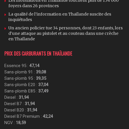
Les inondations en Thaïlande touchent plus de 154 000
foyers dans 26 provinces
La qualité de l’information en Thaïlande suscite des
inquiétudes
Un ancien policier tue 34 personnes, dont 23 enfants, lors
d’une attaque au pistolet et au couteau dans une crèche
en Thaïlande
PRIX DES CARBURANTS EN THAÏLANDE
Essence 95 :
47,14
Sans-plomb 91 :
39,08
Sans-plomb 95 :
39,35
Sans-plomb E20 :
37,04
Sans-plomb E85 :
37,49
Diesel :
31,94
Diesel B7 :
31,94
Diesel B20 :
31,94
Diesel B7 Premium :
42,24
NGV :
18,59