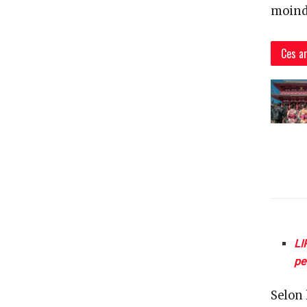
moindr
Ces ar
LI
pet
Selon 