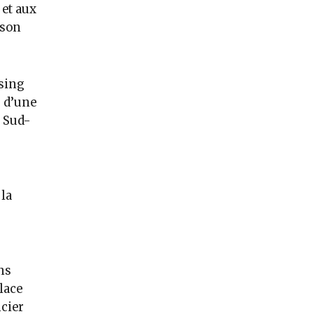
 et aux
 son
asing
s d’une
u Sud-
la
ns
lace
cier