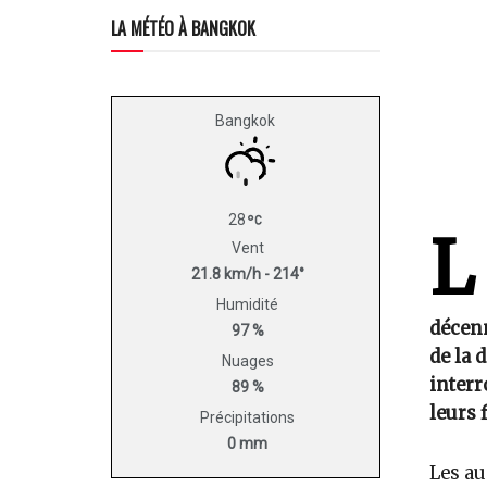
LA MÉTÉO À BANGKOK
Bangkok
28
L
Vent
21.8 km/h - 214°
Humidité
décenn
97 %
de la 
Nuages
interr
89 %
leurs f
Précipitations
0 mm
Les au