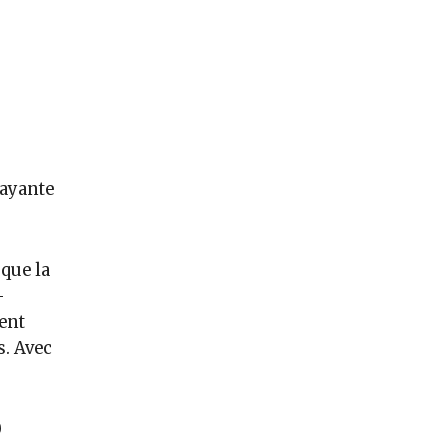
rayante
que la
—
ent
s. Avec
0