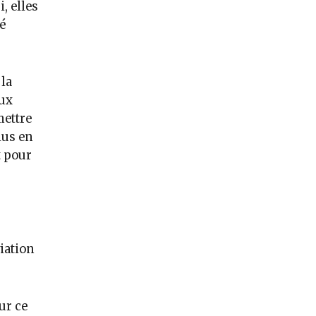
, elles
é
 la
ux
mettre
lus en
t pour
iation
ur ce