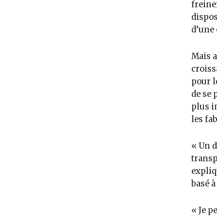
freine
dispos
d’une 
Mais a
croiss
pour l
de se 
plus i
les fa
« Un d
transp
expliq
basé à
« Je p