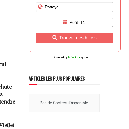
Août, 11
Trouver des billets
Powered by
12Go Asia
system
qui
ARTICLES LES PLUS POPULAIRES
chute
es
étendre
Pas de Contenu Disponible
ietJet