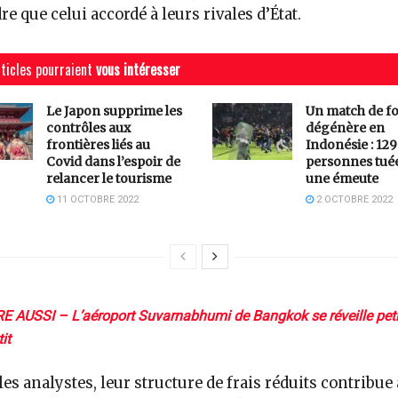
e que celui accordé à leurs rivales d’État.
ticles pourraient
vous intéresser
Le Japon supprime les
Un match de fo
contrôles aux
dégénère en
frontières liés au
Indonésie : 129
Covid dans l’espoir de
personnes tué
relancer le tourisme
une émeute
11 OCTOBRE 2022
2 OCTOBRE 2022
RE AUSSI – L’aéroport Suvarnabhumi de Bangkok se réveille peti
it
les analystes, leur structure de frais réduits contribue 