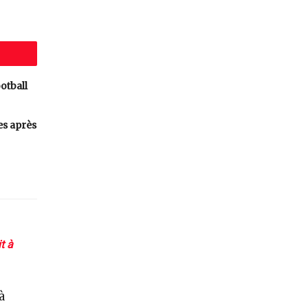
otball
es après
t à
à