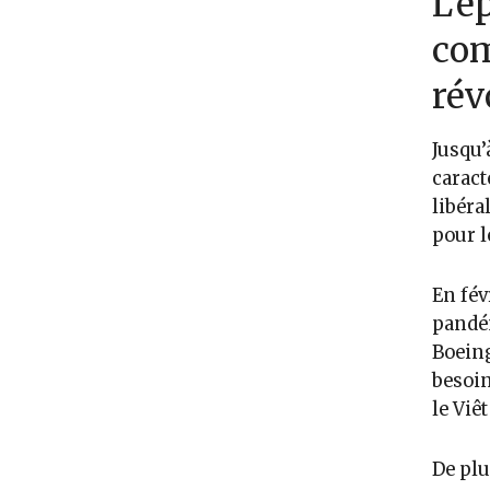
L’é
com
rév
Jusqu’
caract
libéra
pour l
En fév
pandém
Boeing
besoin
le Viê
De plu