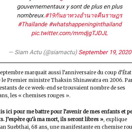
gouvernementaux y sont de plus en plus
nombreux.
#19กันยาทวงอํานาจคืนราษฎร
#Thaïlande
#whatshappeninginthailand
pic.twitter.com/mmdjgTJDJL
— Siam Actu (@siamactu)
September 19, 2020
septembre marquait aussi l’anniversaire du coup d’État
 le Premier ministre Thaksin Shinawatra en 2006. Pa
stants de ce week-end se trouvaient nombre de ses
ans, les « chemises rouges ».
uis ici pour me battre pour l’avenir de mes enfants et pe
s. J’espère qu’à ma mort, ils seront libres »
, explique
n Suebthai, 68 ans, une manifestante en chemise rou