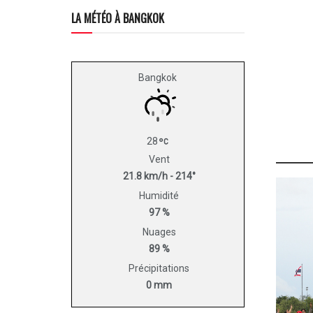
LA MÉTÉO À BANGKOK
Bangkok
28
Vent
21.8 km/h - 214°
Humidité
97 %
Nuages
89 %
Précipitations
0 mm