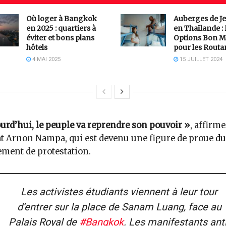
Où loger à Bangkok
Auberges de J
en 2025 : quartiers à
en Thaïlande :
éviter et bons plans
Options Bon M
hôtels
pour les Routa
4 MAI 2025
15 JUILLET 2024
urd’hui, le peuple va reprendre son pouvoir »
, affirme
at Arnon Nampa, qui est devenu une figure de proue du
ment de protestation.
Les activistes étudiants viennent à leur tour
d’entrer sur la place de Sanam Luang, face au
Palais Royal de
#Bangkok
. Les manifestants anti