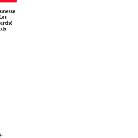
eunesse
 Les
arché
rds
-