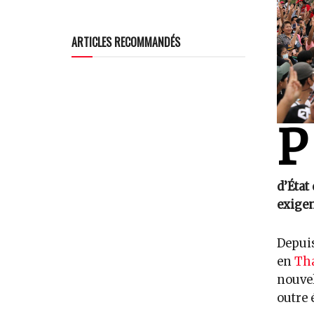
ARTICLES RECOMMANDÉS
P
d’État
exigen
Depuis
en
Tha
nouvel
outre 