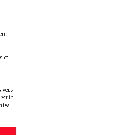
ent
s
s et
s vers
est ici
nies