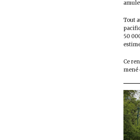
amulet
Tout a
pacifi
50 000
estime
Ce ren
mené c