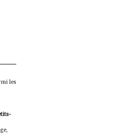
rmi les
tits-
ge,