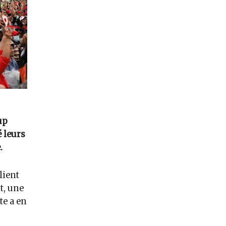
up
 leurs
.
lient
t, une
te a en