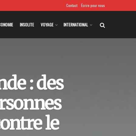
Contact
Écrire pour nous
CONOMIE
INSOLITE
VOYAGE
INTERNATIONAL
de : des
ersonnes
ontre le