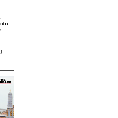
t
entre
s
t