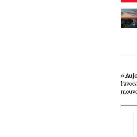
« Aujo
l’avoc
mouve