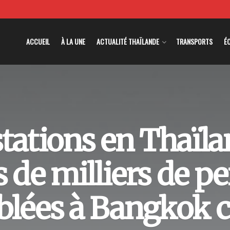
ACCUEIL
À LA UNE
ACTUALITÉ THAÏLANDE
TRANSPORTS
É
tations en Thaïlan
s de milliers de p
lées à Bangkok c