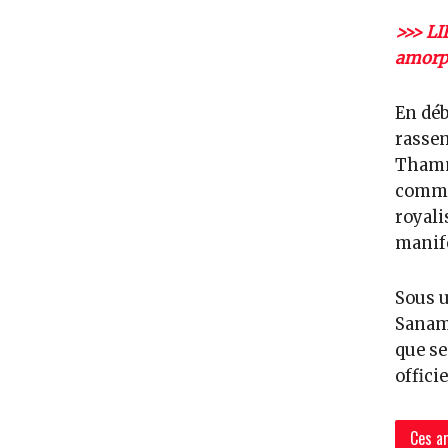
>>> LI
amorph
En déb
rassem
Thamma
comme 
royali
manife
Sous u
Sanam 
que se
officie
Ces ar