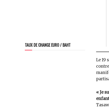
TAUX DE CHANGE EURO / BAHT
Le 19 
contre
manife
partis
« Je s
enfant
Tasawa