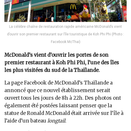
La célèbre chaîne de restauration rapide américaine McDonald’s vient
d’ouvrir son premier restaurant sur l’île touristique de Koh Phi Phi (Photo :
Facebook McThai)
McDonald’s vient d’ouvrir les portes de son
premier restaurant à Koh Phi Phi, l’une des îles
les plus visitées du sud de la Thaïlande.
La page Facebook de McDonald’s Thaïlande a
annoncé que ce nouvel établissement serait
ouvert tous les jours de 8h à 22h. Des photos ont
également été postées laissant penser que la
statue de Ronald McDonald était arrivée sur l’île à
l’aide d’un bateau
longtail
.