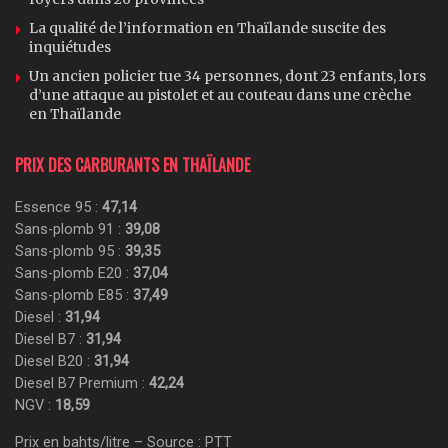
La qualité de l’information en Thaïlande suscite des
inquiétudes
Un ancien policier tue 34 personnes, dont 23 enfants, lors
d’une attaque au pistolet et au couteau dans une crèche
en Thaïlande
PRIX DES CARBURANTS EN THAÏLANDE
Essence 95 :
47,14
Sans-plomb 91 :
39,08
Sans-plomb 95 :
39,35
Sans-plomb E20 :
37,04
Sans-plomb E85 :
37,49
Diesel :
31,94
Diesel B7 :
31,94
Diesel B20 :
31,94
Diesel B7 Premium :
42,24
NGV :
18,59
Prix en bahts/litre – Source : PTT