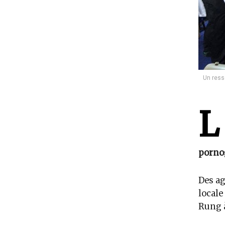
Un ress
L
pornog
Des ag
locale
Rung à