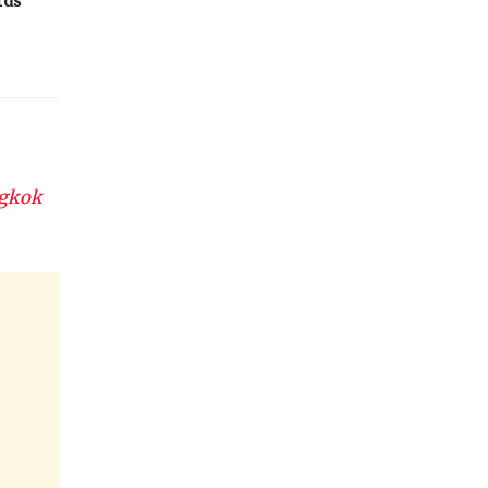
rds
gkok