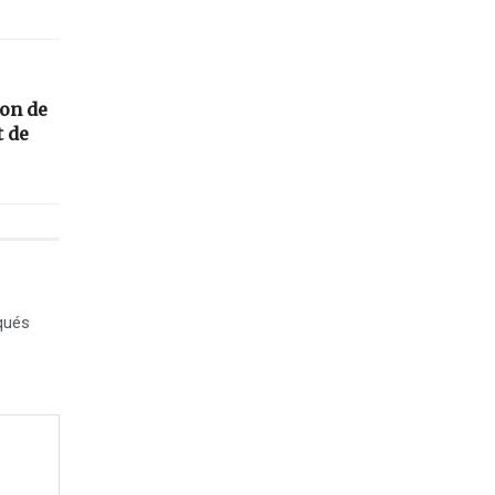
on de
t de
qués