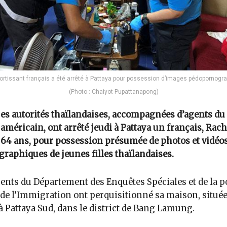
ortissant français a été arrêté à Pattaya pour possession d’images pédopornogr
(Photo : Chaiyot Pupattanapong)
es autorités thaïlandaises, accompagnées d’agents du
américain, ont arrêté jeudi à Pattaya un français, Rach
64 ans, pour possession présumée de photos et vidéo
raphiques de jeunes filles thaïlandaises.
ents du Département des Enquêtes Spéciales et de la p
 de l’Immigration ont perquisitionné sa maison, située
 Pattaya Sud, dans le district de Bang Lamung.