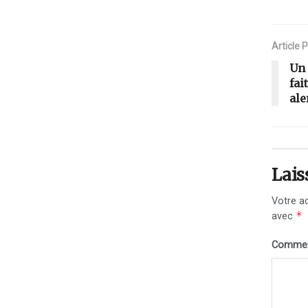
Article 
Un 
fai
ale
Lais
Votre ad
*
avec
Commen