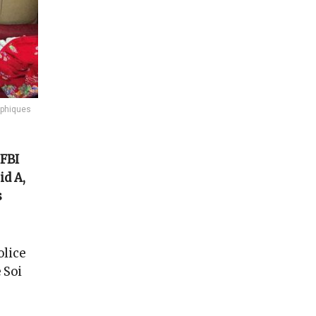
aphiques
 FBI
id A,
s
olice
 Soi