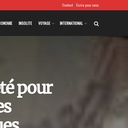
Contact
Écrire pour nous
CONOMIE
INSOLITE
VOYAGE
INTERNATIONAL
êté pour
es
ues