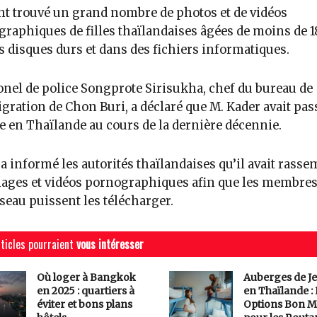
ont trouvé un grand nombre de photos et de vidéos
raphiques de filles thaïlandaises âgées de moins de 1
s disques durs et dans des fichiers informatiques.
onel de police Songprote Sirisukha, chef du bureau de
gration de Chon Buri, a déclaré que M. Kader avait pas
te en Thaïlande au cours de la dernière décennie.
 a informé les autorités thaïlandaises qu’il avait rasse
ages et vidéos pornographiques afin que les membres
seau puissent les télécharger.
ticles pourraient
vous intéresser
Où loger à Bangkok
Auberges de J
en 2025 : quartiers à
en Thaïlande :
éviter et bons plans
Options Bon M