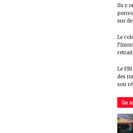
Ils y 
pornog
sur de
Le col
l’Immi
retrai
Le FBI
des im
son ré
Ces ar