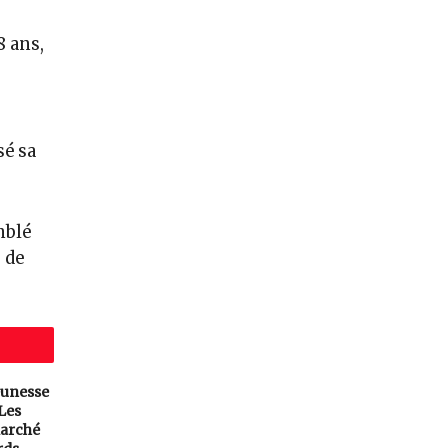
8 ans,
sé sa
mblé
 de
eunesse
 Les
arché