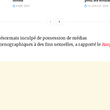
hôtels
pour les Routa
4 MAI 2025
15 JUILLET 2024
 désormais inculpé de possession de médias
rnographiques à des fins sexuelles, a rapporté le
Ban