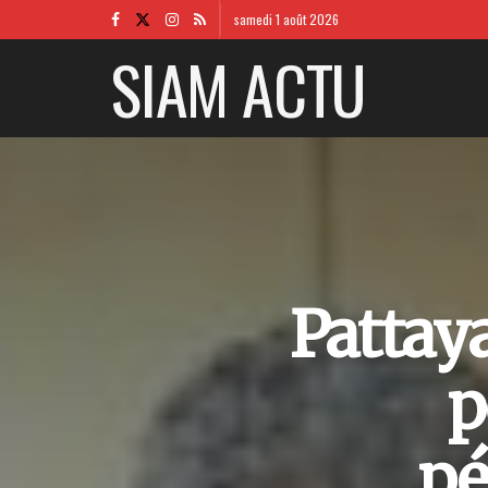
samedi 1 août 2026
SIAM ACTU
Pattaya
p
pé