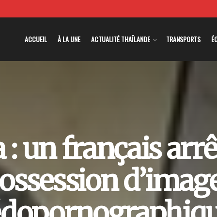
ACCUEIL
À LA UNE
ACTUALITÉ THAÏLANDE
TRANSPORTS
É
 : un français arr
ossession d’imag
dopornographiq