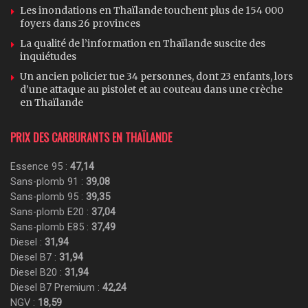
Les inondations en Thaïlande touchent plus de 154 000
foyers dans 26 provinces
La qualité de l’information en Thaïlande suscite des
inquiétudes
Un ancien policier tue 34 personnes, dont 23 enfants, lors
d’une attaque au pistolet et au couteau dans une crèche
en Thaïlande
PRIX DES CARBURANTS EN THAÏLANDE
Essence 95 :
47,14
Sans-plomb 91 :
39,08
Sans-plomb 95 :
39,35
Sans-plomb E20 :
37,04
Sans-plomb E85 :
37,49
Diesel :
31,94
Diesel B7 :
31,94
Diesel B20 :
31,94
Diesel B7 Premium :
42,24
NGV :
18,59