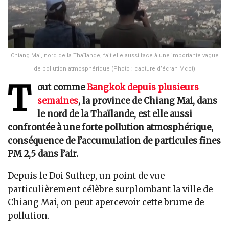
Chiang Mai, nord de la Thaïlande, fait elle aussi face à une importante vague
de pollution atmosphérique (Photo : capture d’écran Mcot)
T
out comme
Bangkok depuis plusieurs
semaines
, la province de Chiang Mai, dans
le nord de la Thaïlande, est elle aussi
confrontée à une forte pollution atmosphérique,
conséquence de l’accumulation de particules fines
PM 2,5 dans l’air.
Depuis le Doi Suthep, un point de vue
particulièrement célèbre surplombant la ville de
Chiang Mai, on peut apercevoir cette brume de
pollution.