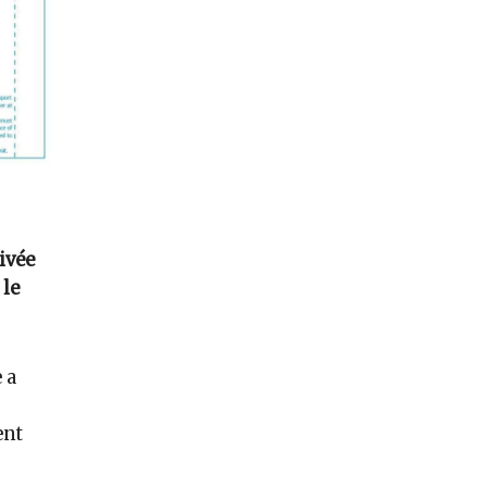
ivée
 le
 a
ent