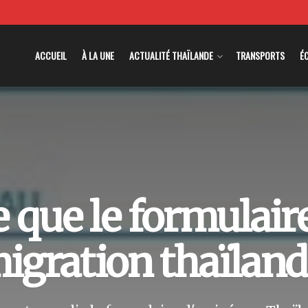
ACCUEIL
À LA UNE
ACTUALITÉ THAÏLANDE
TRANSPORTS
É
e que le formulai
igration thaïland