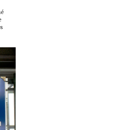
né
e
es