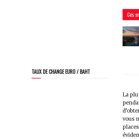
Ces ar
TAUX DE CHANGE EURO / BAHT
La plu
pendan
d’obte
vous n
places
évidem