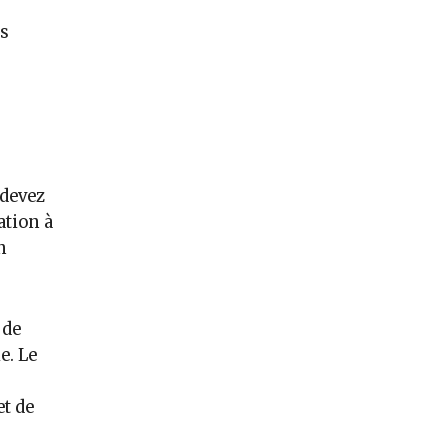
es
 devez
ation à
n
 de
e. Le
et de