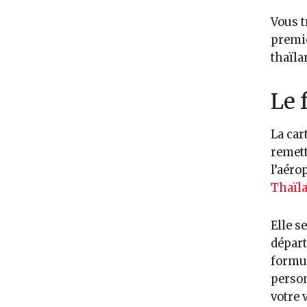
Vous t
premiè
thaïla
Le 
La car
remett
l’aéro
Thaïl
Elle s
départ
formu
person
votre 