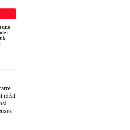
s une
de :
t à
n
carte
t idéal
nsi
euses