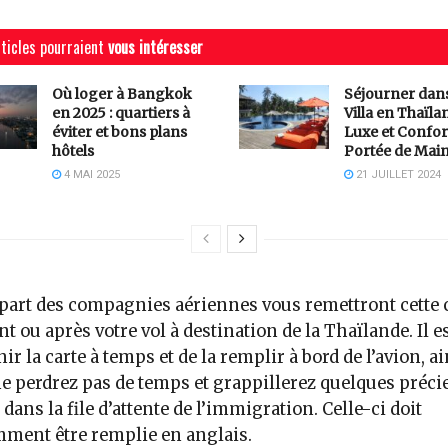
ticles pourraient
vous intéresser
Où loger à Bangkok
Séjourner dan
en 2025 : quartiers à
Villa en Thaïlan
éviter et bons plans
Luxe et Confor
hôtels
Portée de Mai
4 MAI 2025
21 JUILLET 2024
part des compagnies aériennes vous remettront cette 
t ou après votre vol à destination de la Thaïlande. Il es
nir la carte à temps et de la remplir à bord de l’avion, ai
e perdrez pas de temps et grappillerez quelques préci
 dans la file d’attente de l’immigration. Celle-ci doit
ment être remplie en anglais.