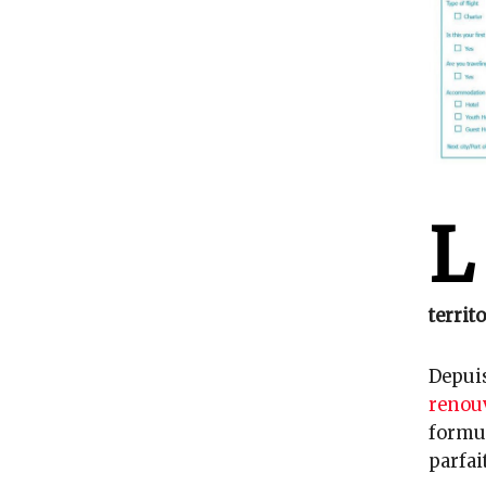
L
territ
Depuis
renouv
formul
parfai