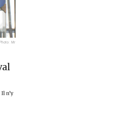
Photo : Mr
val
Il n’y
r