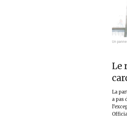
Un pannea
Le 
car
La par
a pas 
l’exce
Officia