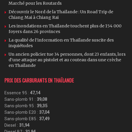
Marché pour les Routards
Découvrir le Nord de la Thaïlande : Un Road Trip de
Chiang Mai à Chiang Rai
Les inondations en Thaïlande touchent plus de 154 000
foyers dans 26 provinces
La qualité de l’information en Thaïlande suscite des
inquiétudes
Un ancien policier tue 34 personnes, dont 23 enfants, lors
d’une attaque au pistolet et au couteau dans une crèche
en Thaïlande
PRIX DES CARBURANTS EN THAÏLANDE
Essence 95 :
47,14
Sans-plomb 91 :
39,08
Sans-plomb 95 :
39,35
Sans-plomb E20 :
37,04
Sans-plomb E85 :
37,49
Diesel :
31,94
Diesel B7 :
31,94