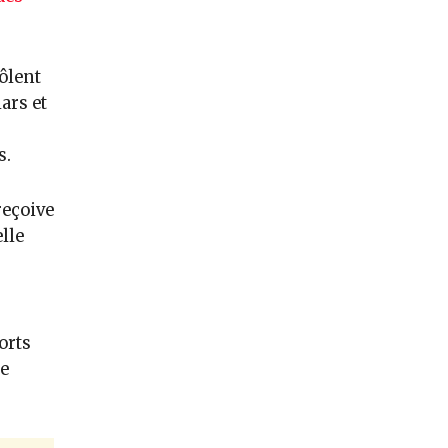
ôlent
lars et
s.
reçoive
lle
orts
de