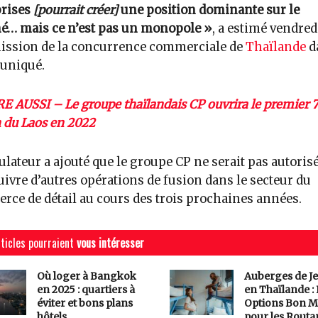
prises
[pourrait créer]
une position dominante sur le
é… mais ce n’est pas un monopole »
, a estimé vendredi
ssion de la concurrence commerciale de
Thaïlande
d
niqué.
RE AUSSI – Le groupe thaïlandais CP ouvrira le premier 7
 du Laos en 2022
ulateur a ajouté que le groupe CP ne serait pas autorisé
ivre d’autres opérations de fusion dans le secteur du
ce de détail au cours des trois prochaines années.
ticles pourraient
vous intéresser
Où loger à Bangkok
Auberges de J
en 2025 : quartiers à
en Thaïlande :
éviter et bons plans
Options Bon M
hôtels
pour les Routa