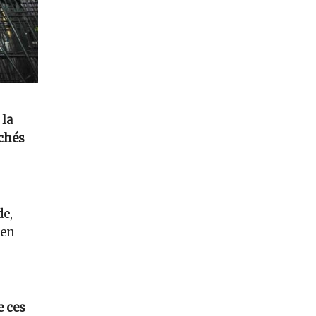
 la
rchés
de,
 en
e ces