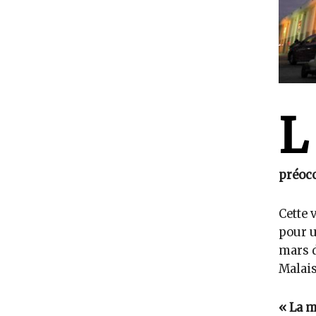
L
préocc
Cette 
pour u
mars d
Malais
« La m