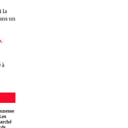
 la
ans un
-
 à
eunesse
 Les
arché
rds