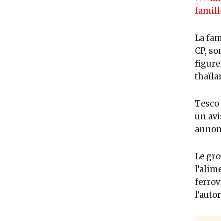
famill
La fam
CP, so
figure
thaïla
Tesco 
un avi
annon
Le gro
l’alim
ferrov
l’auto