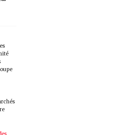
des
mité
s
roupe
archés
re
des