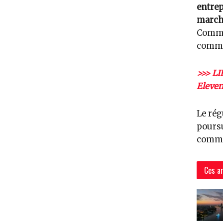
entre
march
Commi
commu
>>> LI
Eleven
Le rég
poursu
commer
Ces ar