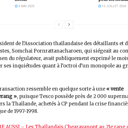
4 MAI 2025
15 JUILLET 2024
sident de l’Association thaïlandaise des détaillants et 
stes, Somchai Pornrattanacharoen, qui siégeait au co
en du régulateur, avait publiquement exprimé le moi
r ses inquiétudes quant à l’octroi d’un monopole au g
transaction ressemble en quelque sorte à une
« vente
rang »
, puisque Tesco possède près de 2 000 superm
ers la Thaïlande, achetés à CP pendant la crise financiè
que de 1997-1998.
RE AUSSI – Les Thaïlandais Chearavanont au 21e rang 