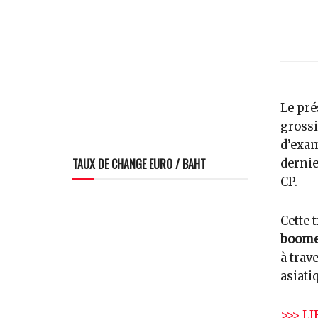
Le pré
grossi
d’exam
TAUX DE CHANGE EURO / BAHT
dernie
CP.
Cette 
boome
à trav
asiati
>>> LI