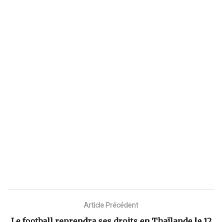
Article Précédent
Le football reprendra ses droits en Thaïlande le 12