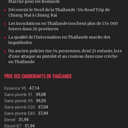
Marché pour les Routards
Découvrir le Nord de la Thaïlande : Un Road Trip de
Chiang Mai à Chiang Rai
Les inondations en Thaïlande touchent plus de 154 000
foyers dans 26 provinces
La qualité de l’information en Thaïlande suscite des
inquiétudes
Un ancien policier tue 34 personnes, dont 23 enfants, lors
d’une attaque au pistolet et au couteau dans une crèche
en Thaïlande
PRIX DES CARBURANTS EN THAÏLANDE
Essence 95 :
47,14
Sans-plomb 91 :
39,08
Sans-plomb 95 :
39,35
Sans-plomb E20 :
37,04
Sans-plomb E85 :
37,49
Diesel :
31,94
Diesel B7 :
31,94