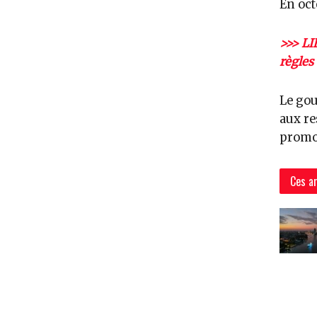
En oct
>>> LI
règles 
Le gou
aux re
promot
Ces ar