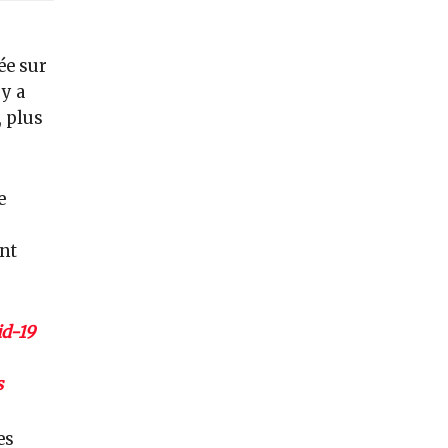
ée sur
 y a
, plus
e
ont
id-19
s
es