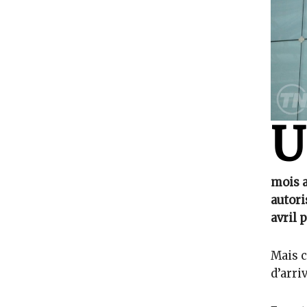
U
mois a
autori
avril 
Mais c
d’arri