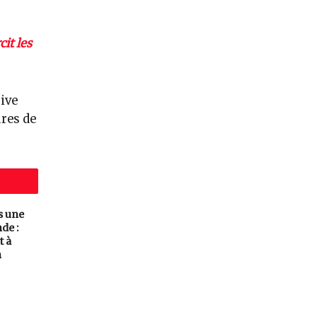
it les
ive
res de
s une
de :
t à
n