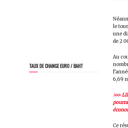
Néanmo
le tou
une di
de 2 0
Au cou
nombre
TAUX DE CHANGE EURO / BAHT
l’année
6,69 m
>>> LI
pourra
économ
Ce rés