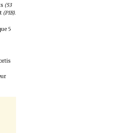
ts
(53
ut
(PIB)
.
que 5
ortis
eur