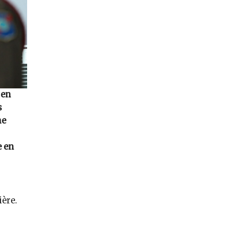
 en
s
me
e en
ère.