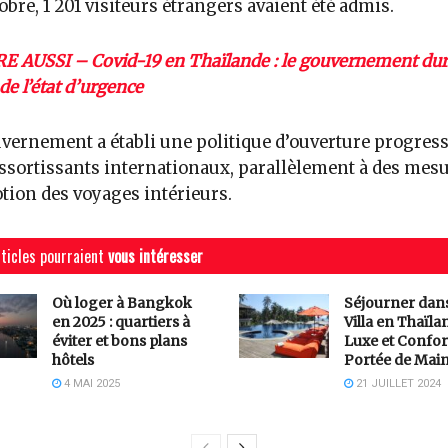
obre, 1 201 visiteurs étrangers avaient été admis.
RE AUSSI – Covid-19 en Thaïlande : le gouvernement durc
de l’état d’urgence
vernement a établi une politique d’ouverture progress
ssortissants internationaux, parallèlement à des mesu
ion des voyages intérieurs.
ticles pourraient
vous intéresser
Où loger à Bangkok
Séjourner dan
en 2025 : quartiers à
Villa en Thaïlan
éviter et bons plans
Luxe et Confor
hôtels
Portée de Mai
4 MAI 2025
21 JUILLET 2024