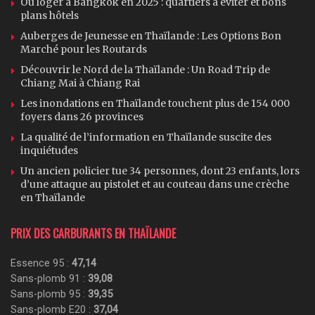
Où loger à Bangkok en 2025 : quartiers à éviter et bons
plans hôtels
Auberges de Jeunesse en Thaïlande : Les Options Bon
Marché pour les Routards
Découvrir le Nord de la Thaïlande : Un Road Trip de
Chiang Mai à Chiang Rai
Les inondations en Thaïlande touchent plus de 154 000
foyers dans 26 provinces
La qualité de l’information en Thaïlande suscite des
inquiétudes
Un ancien policier tue 34 personnes, dont 23 enfants, lors
d’une attaque au pistolet et au couteau dans une crèche
en Thaïlande
PRIX DES CARBURANTS EN THAÏLANDE
Essence 95 :
47,14
Sans-plomb 91 :
39,08
Sans-plomb 95 :
39,35
Sans-plomb E20 :
37,04