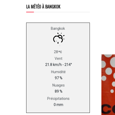
LA MÉTÉO À BANGKOK
Bangkok
28
Vent
21.8 km/h - 214°
Humidité
97 %
Nuages
89 %
Précipitations
0 mm