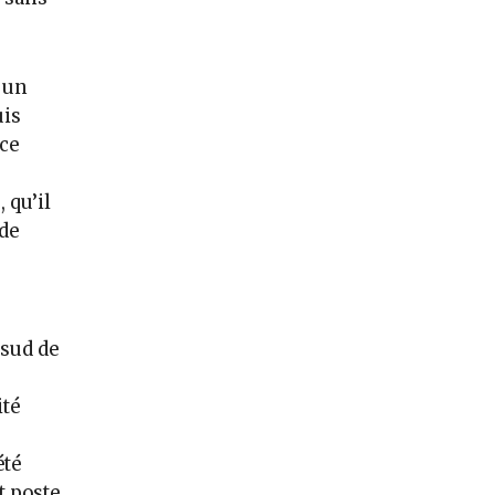
 un
uis
ice
 qu’il
de
 sud de
ité
été
t poste