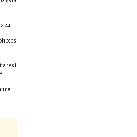
ns gars
s en
 photos
t aussi
e
tance