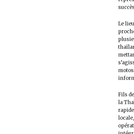
succès
Le lie
proch
plusie
thaïla
mettan
s’agis
motos 
inform
Fils d
la Thaï
rapide
locale
opérat
intégr