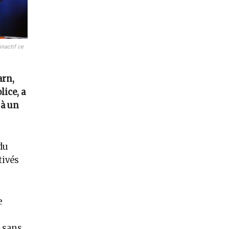
inactif ce
arn,
ice, a
 à un
du
tivés
e
, sans