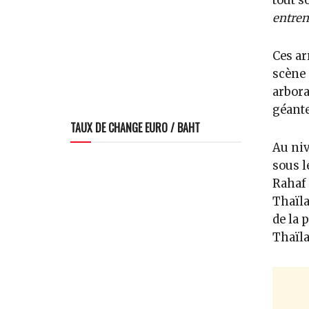
tout s
entren
Ces ar
scène 
arbora
géante
TAUX DE CHANGE EURO / BAHT
Au niv
sous l
Rahaf
Thaïla
de la 
Thaïla