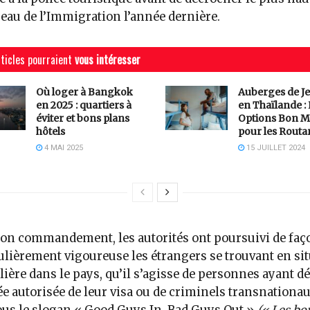
eau de l’Immigration l’année dernière.
ticles pourraient
vous intéresser
Où loger à Bangkok
Auberges de J
en 2025 : quartiers à
en Thaïlande :
éviter et bons plans
Options Bon M
hôtels
pour les Routa
4 MAI 2025
15 JUILLET 2024
on commandement, les autorités ont poursuivi de faç
ulièrement vigoureuse les étrangers se trouvant en si
lière dans le pays, qu’il s’agisse de personnes ayant d
ée autorisée de leur visa ou de criminels transnationau