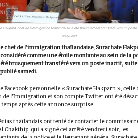
 Hakparn, chef de l’immigration thaïlandaise, a été brusquement transféré vers un poste 
week-end
e chef de l’immigration thaïlandaise, Surachate Hakp
considéré comme une étoile montante au sein de la pol
été brusquement transféré vers un poste inactif, suite
 publié samedi.
e Facebook personnelle « Surachate Hakparn », celle 
 de l’Immigration et son compte Twitter ont été désac
 temps après cette annonce surprise.
dias thaïlandais ont tenté de contacter le commissair
l Chakthip, qui a signé cet arrêté vendredi soir, les
entants de la police et le lieutenant général Surachate