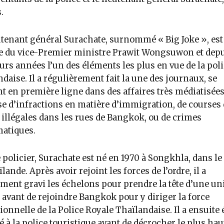
.
utenant général Surachate, surnommé « Big Joke », est
e du vice-Premier ministre Prawit Wongsuwon et dep
urs années l’un des éléments les plus en vue de la pol
ndaise. Il a régulièrement fait la une des journaux, se
t en première ligne dans des affaires très médiatisées,
se d’infractions en matière d’immigration, de courses 
illégales dans les rues de Bangkok, ou de crimes
atiques.
e policier, Surachate est né en 1970 à Songkhla, dans le
lande. Après avoir rejoint les forces de l’ordre, il a
ment gravi les échelons pour prendre la tête d’une un
, avant de rejoindre Bangkok pour y diriger la force
ionnelle de la Police Royale Thaïlandaise. Il a ensuite 
é à la police touristique avant de décrocher le plus hau