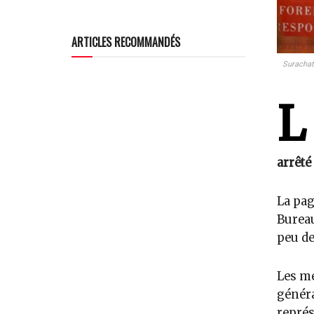
ARTICLES RECOMMANDÉS
Surachate
L
arrêté
La pag
Bureau
peu de
Les mé
généra
représ