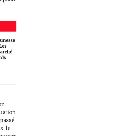
eunesse
 Les
arché
rds
on
tuation
épassé
x, le