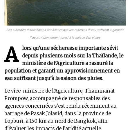
Les autorités thaïlandaises ont assuré que les réserves d’
’
eau suffiront à garantir
l’
’
approvisionnement jusqu
’
à la saison des pluies
A
lors qu’une sécheresse importante sévit
depuis plusieurs mois sur la Thaïlande, le
ministère de l’Agriculture a rassuré la
population et garanti un approvisionnement en
eau suffisant jusqu’à la saison des pluies.
Le vice-ministre de l’Agriculture, Thammanat
Prompow, accompagné de responsables des
agences concernées s’est rendu récemment au
barrage de Pasak Jolasid, dans la province de
Lopburi, à 150 km au nord de Bangkok, afin
d’évaluer les impacts de l’aridité actuelle.