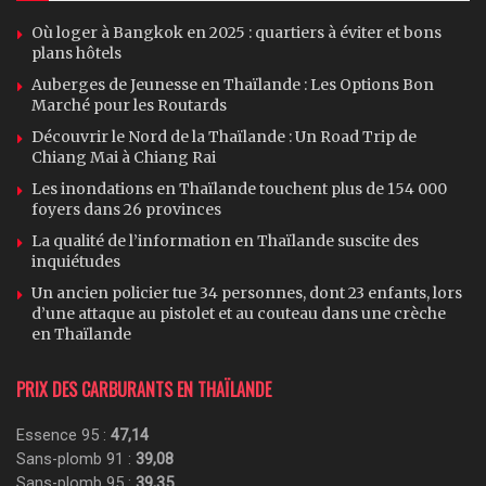
Où loger à Bangkok en 2025 : quartiers à éviter et bons
plans hôtels
Auberges de Jeunesse en Thaïlande : Les Options Bon
Marché pour les Routards
Découvrir le Nord de la Thaïlande : Un Road Trip de
Chiang Mai à Chiang Rai
Les inondations en Thaïlande touchent plus de 154 000
foyers dans 26 provinces
La qualité de l’information en Thaïlande suscite des
inquiétudes
Un ancien policier tue 34 personnes, dont 23 enfants, lors
d’une attaque au pistolet et au couteau dans une crèche
en Thaïlande
PRIX DES CARBURANTS EN THAÏLANDE
Essence 95 :
47,14
Sans-plomb 91 :
39,08
Sans-plomb 95 :
39,35