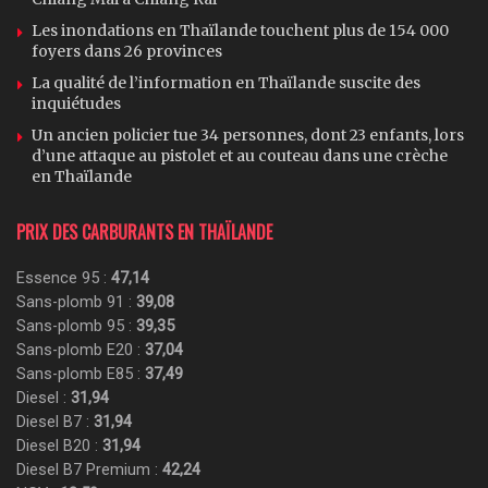
Les inondations en Thaïlande touchent plus de 154 000
foyers dans 26 provinces
La qualité de l’information en Thaïlande suscite des
inquiétudes
Un ancien policier tue 34 personnes, dont 23 enfants, lors
d’une attaque au pistolet et au couteau dans une crèche
en Thaïlande
PRIX DES CARBURANTS EN THAÏLANDE
Essence 95 :
47,14
Sans-plomb 91 :
39,08
Sans-plomb 95 :
39,35
Sans-plomb E20 :
37,04
Sans-plomb E85 :
37,49
Diesel :
31,94
Diesel B7 :
31,94
Diesel B20 :
31,94
Diesel B7 Premium :
42,24