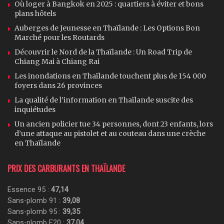
Où loger à Bangkok en 2025 : quartiers à éviter et bons
plans hôtels
Auberges de Jeunesse en Thaïlande : Les Options Bon
Marché pour les Routards
Découvrir le Nord de la Thaïlande : Un Road Trip de
Chiang Mai à Chiang Rai
Les inondations en Thaïlande touchent plus de 154 000
foyers dans 26 provinces
La qualité de l’information en Thaïlande suscite des
inquiétudes
Un ancien policier tue 34 personnes, dont 23 enfants, lors
d’une attaque au pistolet et au couteau dans une crèche
en Thaïlande
PRIX DES CARBURANTS EN THAÏLANDE
Essence 95 :
47,14
Sans-plomb 91 :
39,08
Sans-plomb 95 :
39,35
Sans-plomb E20 :
37,04