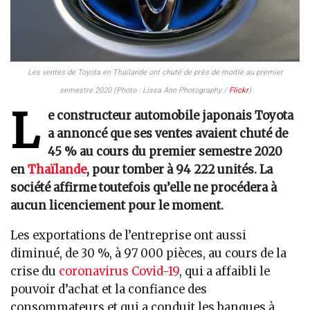
Les ventes de Toyota en Thaïlande ont chuté de près de moitié au premier
semestre 2020 (Photo : Lissa Ann Photography /
Flickr
)
L
e constructeur automobile japonais Toyota
a annoncé que ses ventes avaient chuté de
45 % au cours du premier semestre 2020
en
Thaïlande
, pour tomber à 94 222 unités. La
société affirme toutefois qu’elle ne procédera à
aucun licenciement pour le moment.
Les exportations de l’entreprise ont aussi
diminué, de 30 %, à 97 000 pièces, au cours de la
crise du
coronavirus Covid-19
, qui a affaibli le
pouvoir d’achat et la confiance des
consommateurs et qui a conduit les banques à