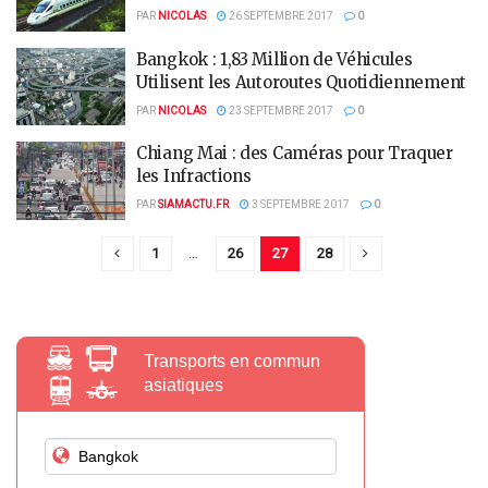
PAR
NICOLAS
26 SEPTEMBRE 2017
0
Bangkok : 1,83 Million de Véhicules
Utilisent les Autoroutes Quotidiennement
PAR
NICOLAS
23 SEPTEMBRE 2017
0
Chiang Mai : des Caméras pour Traquer
les Infractions
PAR
SIAMACTU.FR
3 SEPTEMBRE 2017
0
1
…
26
27
28
Transports en commun
asiatiques