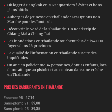
Où loger à Bangkok en 2025 : quartiers à éviter et bons
plans hôtels
Auberges de Jeunesse en Thaïlande : Les Options Bon
Marché pour les Routards
Découvrir le Nord de la Thaïlande : Un Road Trip de
Chiang Mai à Chiang Rai
Les inondations en Thaïlande touchent plus de 154 000
foyers dans 26 provinces
La qualité de l’information en Thaïlande suscite des
inquiétudes
Un ancien policier tue 34 personnes, dont 23 enfants, lors
d’une attaque au pistolet et au couteau dans une crèche
en Thaïlande
PRIX DES CARBURANTS EN THAÏLANDE
Essence 95 :
47,14
Sans-plomb 91 :
39,08
Sans-plomb 95 :
39,35