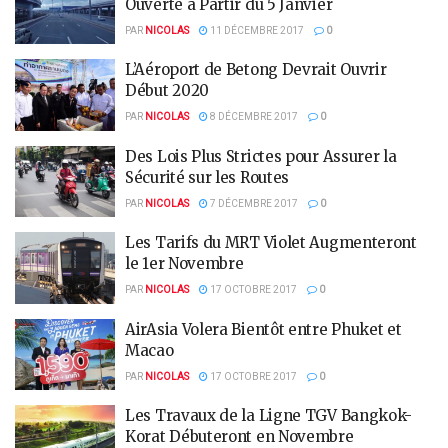
Ouverte à Partir du 5 Janvier
PAR
NICOLAS
11 DÉCEMBRE 2017
0
L’Aéroport de Betong Devrait Ouvrir
Début 2020
PAR
NICOLAS
8 DÉCEMBRE 2017
0
Des Lois Plus Strictes pour Assurer la
Sécurité sur les Routes
PAR
NICOLAS
7 DÉCEMBRE 2017
0
Les Tarifs du MRT Violet Augmenteront
le 1er Novembre
PAR
NICOLAS
17 OCTOBRE 2017
0
AirAsia Volera Bientôt entre Phuket et
Macao
PAR
NICOLAS
17 OCTOBRE 2017
0
Les Travaux de la Ligne TGV Bangkok-
Korat Débuteront en Novembre