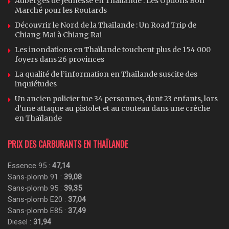
Auberges de Jeunesse en Thaïlande : Les Options Bon
Marché pour les Routards
Découvrir le Nord de la Thaïlande : Un Road Trip de
Chiang Mai à Chiang Rai
Les inondations en Thaïlande touchent plus de 154 000
foyers dans 26 provinces
La qualité de l’information en Thaïlande suscite des
inquiétudes
Un ancien policier tue 34 personnes, dont 23 enfants, lors
d’une attaque au pistolet et au couteau dans une crèche
en Thaïlande
PRIX DES CARBURANTS EN THAÏLANDE
Essence 95 :
47,14
Sans-plomb 91 :
39,08
Sans-plomb 95 :
39,35
Sans-plomb E20 :
37,04
Sans-plomb E85 :
37,49
Diesel :
31,94