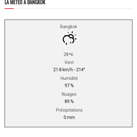
LA MÉTÉO À BANGKOK
Bangkok
28
Vent
21.8 km/h - 214°
Humidité
97 %
Nuages
89 %
Précipitations
0 mm