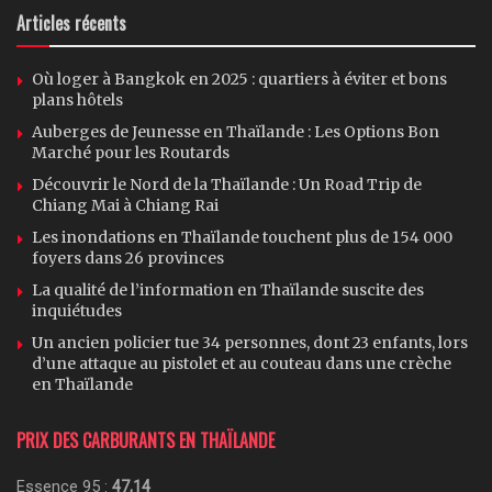
Articles récents
Où loger à Bangkok en 2025 : quartiers à éviter et bons
plans hôtels
Auberges de Jeunesse en Thaïlande : Les Options Bon
Marché pour les Routards
Découvrir le Nord de la Thaïlande : Un Road Trip de
Chiang Mai à Chiang Rai
Les inondations en Thaïlande touchent plus de 154 000
foyers dans 26 provinces
La qualité de l’information en Thaïlande suscite des
inquiétudes
Un ancien policier tue 34 personnes, dont 23 enfants, lors
d’une attaque au pistolet et au couteau dans une crèche
en Thaïlande
PRIX DES CARBURANTS EN THAÏLANDE
Essence 95 :
47,14