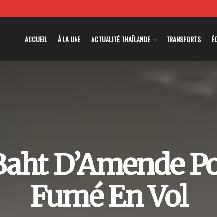
ACCUEIL
À LA UNE
ACTUALITÉ THAÏLANDE
TRANSPORTS
É
Baht D’Amende Po
Fumé En Vol