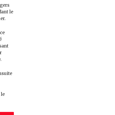
agers
dant le
er.
ice
é
sant
r
.
nsuite
 le