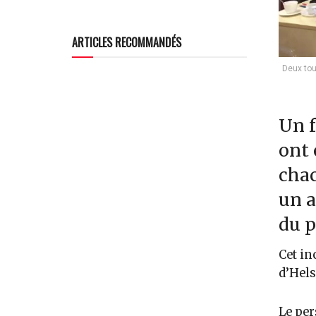
ARTICLES RECOMMANDÉS
Deux tou
Un f
ont 
chac
un a
du p
Cet in
d’Hels
Le per