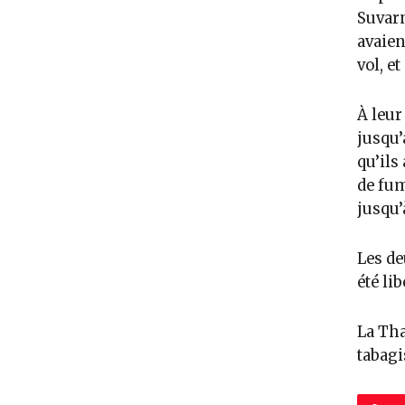
Suvar
avaien
vol, e
À leur
jusqu’
qu’ils
de fum
jusqu’
Les de
été lib
La Tha
tabagi