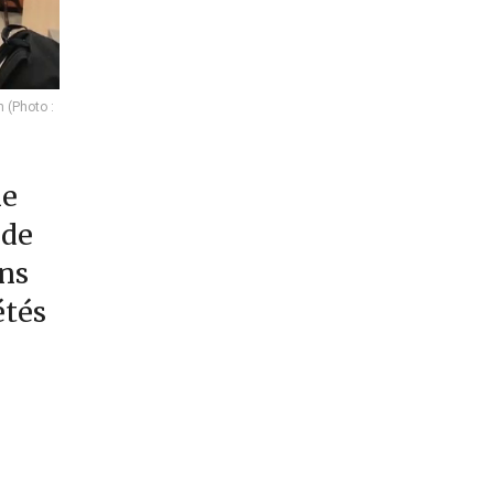
 (Photo :
ie
nde
ns
étés