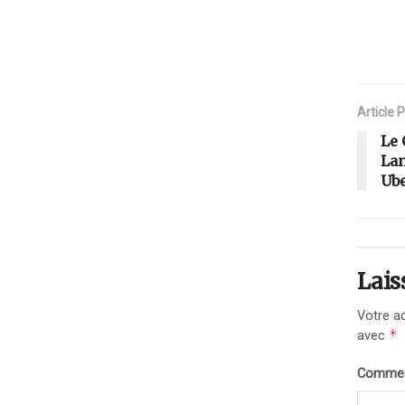
Article 
Le 
Lan
Ub
Lais
Votre ad
*
avec
Commen