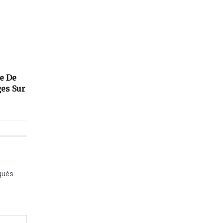
e De
es Sur
qués