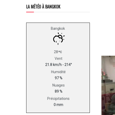
LA MÉTÉO À BANGKOK
Bangkok
28
Vent
21.8 km/h - 214°
Humidité
97 %
Nuages
89 %
Précipitations
0 mm