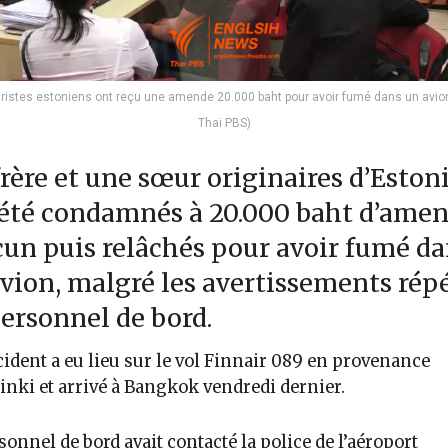
ristes estoniens ont reçu une amende 20.000 baht pour avoir fumé dans un avion
Thai PBS)
rère et une sœur originaires d’Eston
été condamnés à 20.000 baht d’ame
un puis relâchés pour avoir fumé da
vion, malgré les avertissements rép
ersonnel de bord.
cident a eu lieu sur le vol Finnair 089 en provenance
inki et arrivé à Bangkok vendredi dernier.
sonnel de bord avait contacté la police de l’aéroport