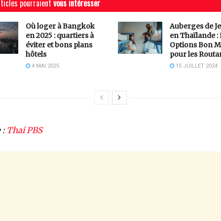
ticles pourraient
vous intéresser
Où loger à Bangkok
Auberges de J
en 2025 : quartiers à
en Thaïlande :
éviter et bons plans
Options Bon M
hôtels
pour les Routa
4 MAI 2025
15 JUILLET 2024
 :
Thai PBS