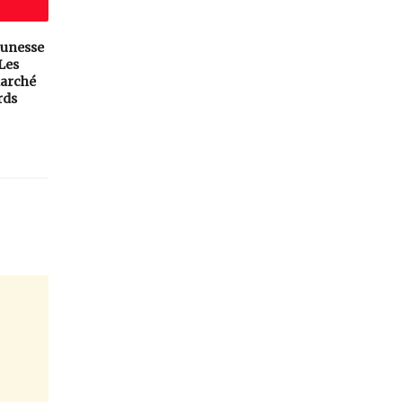
eunesse
 Les
arché
rds