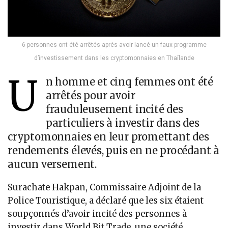
6 personnes ont été arrêtés après avoir lancé un faux programme
d’investissement dans les cryptomonnaies en Thaïlande
U
n homme et cinq femmes ont été
arrêtés pour avoir
frauduleusement incité des
particuliers à investir dans des
cryptomonnaies en leur promettant des
rendements élevés, puis en ne procédant à
aucun versement.
Surachate Hakpan, Commissaire Adjoint de la
Police Touristique, a déclaré que les six étaient
soupçonnés d’avoir incité des personnes à
investir dans World Bit Trade, une société