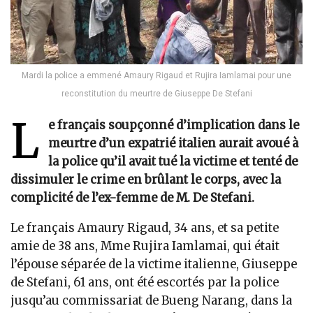
Mardi la police a emmené Amaury Rigaud et Rujira Iamlamai pour une
reconstitution du meurtre de Giuseppe De Stefani
L
e français soupçonné d’implication dans le
meurtre d’un expatrié italien aurait avoué à
la police qu’il avait tué la victime et
tenté de
dissimuler le crime en brûlant le corps
, avec la
complicité de l’ex-femme de M. De Stefani.
Le français Amaury Rigaud, 34 ans, et sa petite
amie de 38 ans, Mme Rujira Iamlamai, qui était
l’épouse séparée de la victime italienne, Giuseppe
de Stefani, 61 ans, ont été escortés par la police
jusqu’au commissariat de Bueng Narang, dans la