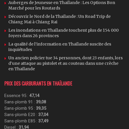
Auberges de Jeunesse en Thaïlande : Les Options Bon
Marché pour les Routards
Découvrir le Nord de la Thaïlande : Un Road Trip de
Chiang Mai à Chiang Rai
Les inondations en Thaïlande touchent plus de 154 000
foyers dans 26 provinces
La qualité de l’information en Thaïlande suscite des
inquiétudes
Un ancien policier tue 34 personnes, dont 23 enfants, lors
d’une attaque au pistolet et au couteau dans une crèche
en Thaïlande
PRIX DES CARBURANTS EN THAÏLANDE
Essence 95 :
47,14
Sans-plomb 91 :
39,08
Sans-plomb 95 :
39,35
Sans-plomb E20 :
37,04
Sans-plomb E85 :
37,49
Diesel :
31,94