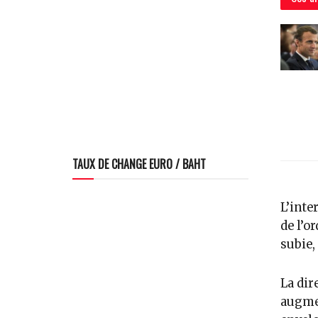
TAUX DE CHANGE EURO / BAHT
L’inte
de l’o
subie,
La dir
augmen