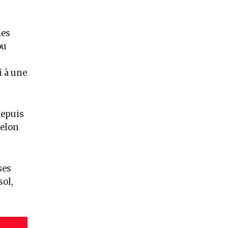
les
ou
i à une
depuis
selon
ses
sol,