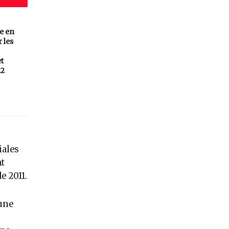
e en
 les
et
22
iales
at
e 2011.
 une