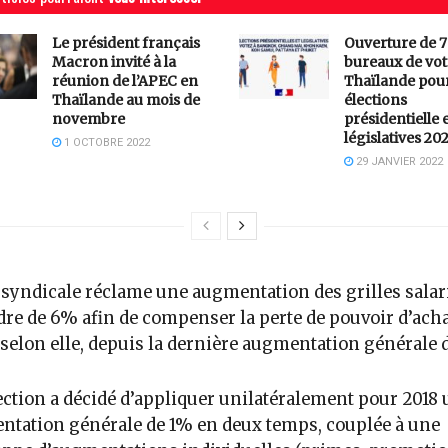
Le président français
Ouverture de 7
Macron invité à la
bureaux de vot
réunion de l’APEC en
Thaïlande pour
Thaïlande au mois de
élections
novembre
présidentielle 
législatives 20
1 OCTOBRE 2022
29 JANVIER 2022
rsyndicale réclame une augmentation des grilles salar
rdre de 6% afin de compenser la perte de pouvoir d’ach
 selon elle, depuis la dernière augmentation générale d
ection a décidé d’appliquer unilatéralement pour 2018
tation générale de 1% en deux temps, couplée à une