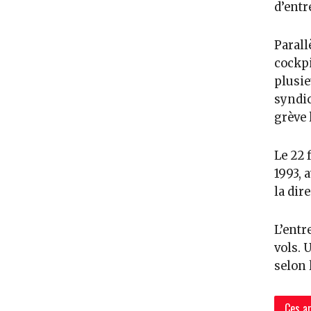
d’entr
Parall
cockpi
plusie
syndic
grève 
Le 22 
1993, 
la dire
L’entr
vols. 
selon 
Ces ar