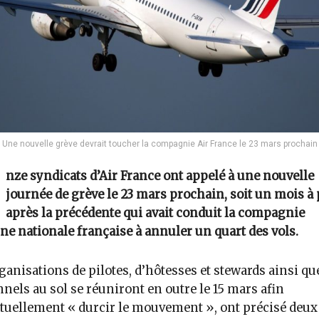
Une nouvelle grève devrait toucher la compagnie Air France le 23 mars prochain
nze syndicats d’Air France ont appelé à une nouvelle
journée de grève le 23 mars prochain, soit un mois à
après la précédente qui avait conduit la compagnie
ne nationale française à annuler un quart des vols.
ganisations de pilotes, d’hôtesses et stewards ainsi qu
nels au sol se réuniront en outre le 15 mars afin
tuellement « durcir le mouvement », ont précisé deux