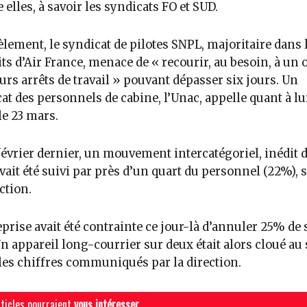
e elles, à savoir les syndicats FO et SUD.
èlement, le syndicat de pilotes SNPL, majoritaire dans 
ts d’Air France, menace de « recourir, au besoin, à un 
urs arrêts de travail » pouvant dépasser six jours. Un
at des personnels de cabine, l’Unac, appelle quant à lu
le 23 mars.
février dernier, un mouvement intercatégoriel, inédit 
avait été suivi par près d’un quart du personnel (22%), 
ction.
eprise avait été contrainte ce jour-là d’annuler 25% de 
Un appareil long-courrier sur deux était alors cloué au 
les chiffres communiqués par la direction.
ticles pourraient
vous intéresser