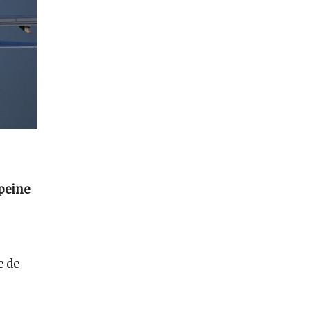
 peine
e de