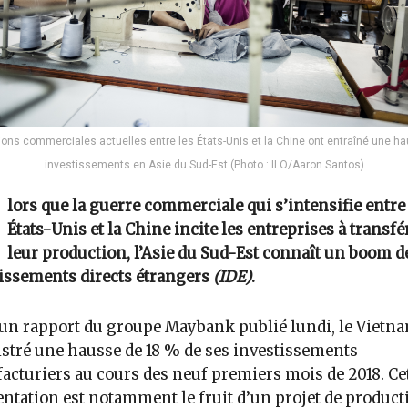
ions commerciales actuelles entre les États-Unis et la Chine ont entraîné une h
investissements en Asie du Sud-Est (Photo : ILO/Aaron Santos)
lors que la guerre commerciale qui s’intensifie entre
États-Unis et la Chine incite les entreprises à transfé
leur production, l’Asie du Sud-Est connaît un boom d
issements directs étrangers
(IDE)
.
un rapport du groupe Maybank publié lundi, le Vietna
stré une hausse de 18 % de ses investissements
cturiers au cours des neuf premiers mois de 2018. Ce
tation est notamment le fruit d’un projet de product