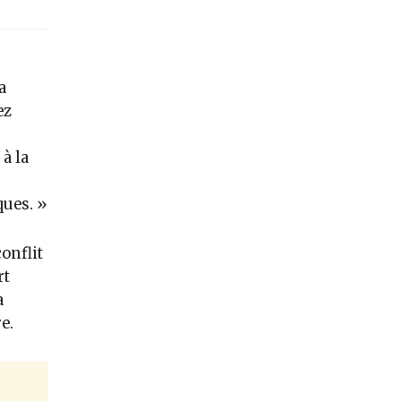
a
ez
à la
ques. »
onflit
rt
a
e.