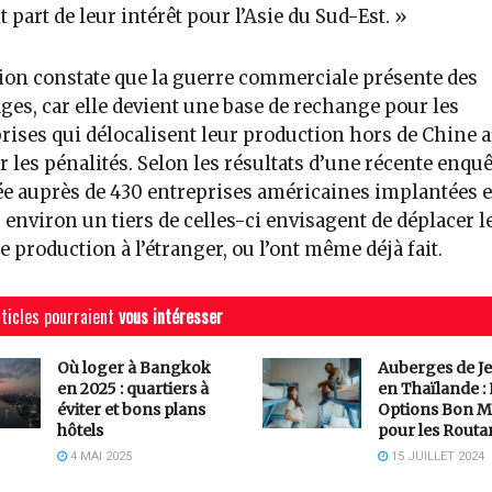
it part de leur intérêt pour l’Asie du Sud-Est. »
ion constate que la guerre commerciale présente des
ges, car elle devient une base de rechange pour les
rises qui délocalisent leur production hors de Chine a
er les pénalités. Selon les résultats d’une récente enquê
ée auprès de 430 entreprises américaines implantées 
 environ un tiers de celles-ci envisagent de déplacer l
de production à l’étranger, ou l’ont même déjà fait.
ticles pourraient
vous intéresser
Où loger à Bangkok
Auberges de J
en 2025 : quartiers à
en Thaïlande :
éviter et bons plans
Options Bon M
hôtels
pour les Routa
4 MAI 2025
15 JUILLET 2024