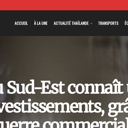
ACCUEIL
À LA UNE
ACTUALITÉ THAÏLANDE
TRANSPORTS
É
u Sud-Est connaît
vestissements, grâ
uerre commercia