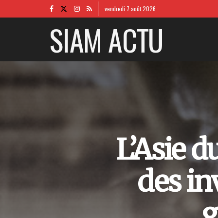
vendredi 7 août 2026
SIAM ACTU
L’Asie d
des in
g