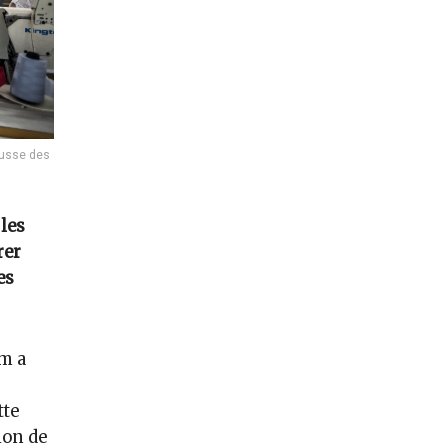
ausse des
 les
rer
es
m a
tte
ion de