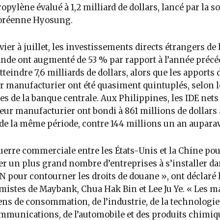
opylène évalué à 1,2 milliard de dollars, lancé par la so
oréenne Hyosung.
vier à juillet, les investissements directs étrangers de 
nde ont augmenté de 53 % par rapport à l’année précé
tteindre 7,6 milliards de dollars, alors que les apports 
r manufacturier ont été quasiment quintuplés, selon l
s de la banque centrale. Aux Philippines, les IDE nets
teur manufacturier ont bondi à 861 millions de dollars
de la même période, contre 144 millions un an auparav
uerre commerciale entre les États-Unis et la Chine pou
r un plus grand nombre d’entreprises à s’installer d
N pour contourner les droits de douane », ont déclaré 
istes de Maybank, Chua Hak Bin et Lee Ju Ye. « Les m
ens de consommation, de l’industrie, de la technologie
mmunications, de l’automobile et des produits chimiq