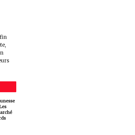
fin
te,
en
eurs
eunesse
 Les
arché
rds