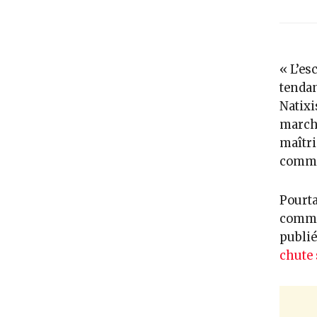
« L’es
tendan
Natixi
marché
maîtri
commer
Pourta
commer
publié
chute 