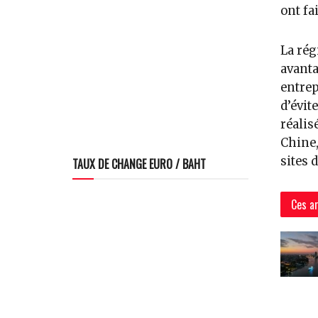
ont fa
La rég
avanta
entrep
d’évit
réalis
Chine,
sites 
TAUX DE CHANGE EURO / BAHT
Ces ar