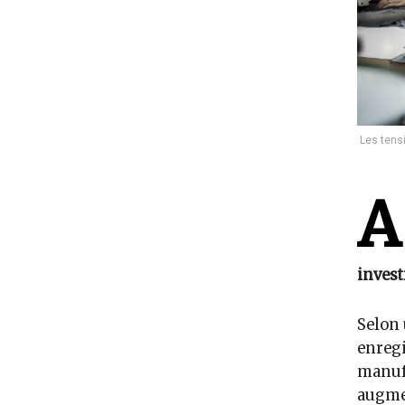
Les tens
A
invest
Selon 
enregi
manufa
augmen