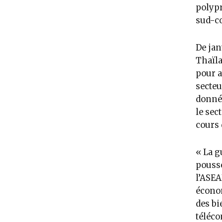
polypr
sud-c
De jan
Thaïla
pour a
secteu
donnée
le sec
cours 
« La g
pousse
l’ASEA
économ
des bi
téléco