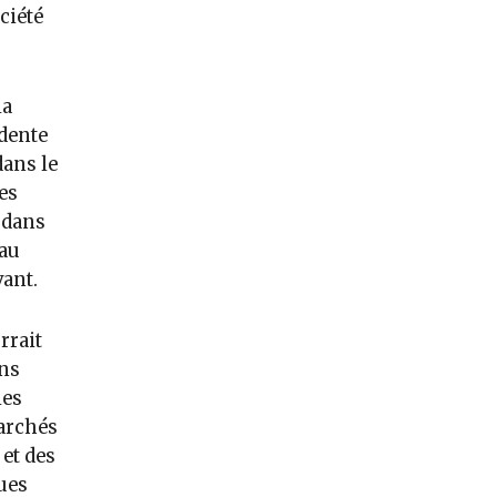
ciété
la
dente
dans le
es
 dans
 au
ant.
rrait
ans
les
archés
 et des
ues