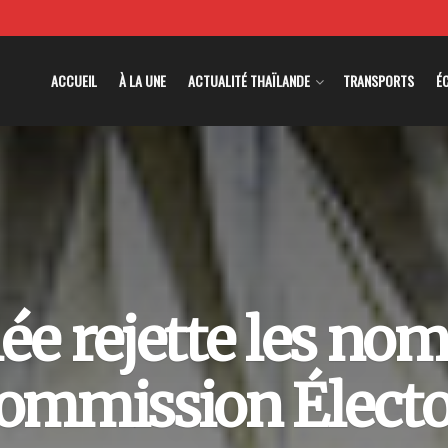
ACCUEIL
À LA UNE
ACTUALITÉ THAÏLANDE
TRANSPORTS
É
ée rejette les nom
Commission Électo