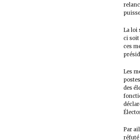
relanc
puisse
La loi
ci soi
ces me
présid
Les me
postes
des él
foncti
décla
Électo
Par ai
réfuté