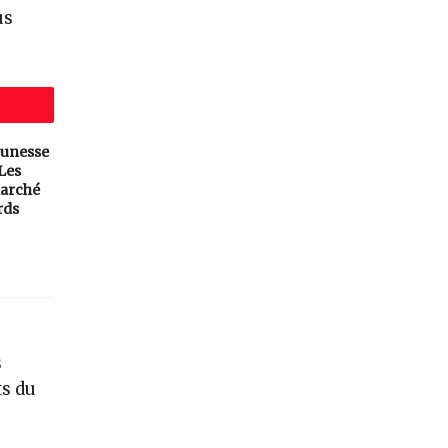
us
eunesse
 Les
arché
rds
s
ts du