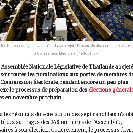
lée Nationale Législative thaïlandaise a rejeté l’ensemble des nominations aux 
la Commission Électorale (Photo : Flickr)
‘Assemblée Nationale Législative de Thaïlande a rejeté
soir toutes les nominations aux postes de membres de
Commission Électorale, rendant encore un peu plus
xe le processus de préparation des
élections général
es en novembre prochain.
s les résultats du vote, aucun des sept candidats n’a ob
té des suffrages des 248 membres de l’Assemblée,
aires à son élection. Concrètement, le processus devra