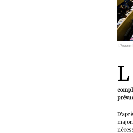
L’Assemb
L
comple
prévu
D’aprè
majori
nécess