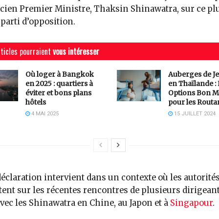
ncien Premier Ministre, Thaksin Shinawatra, sur ce pl
parti d’opposition.
ticles pourraient
vous intéresser
Où loger à Bangkok
Auberges de J
en 2025 : quartiers à
en Thaïlande :
éviter et bons plans
Options Bon M
hôtels
pour les Routa
4 MAI 2025
15 JUILLET 2024
déclaration intervient dans un contexte où les autorité
ent sur les récentes rencontres de plusieurs dirigean
avec les Shinawatra en Chine, au Japon et à
Singapour
.