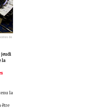
postes de
 jeudi
 la
es
tenu la
 être