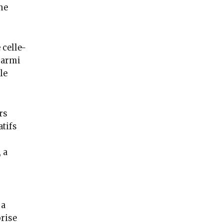
ne
 celle-
Parmi
le
rs
atifs
 a
 a
rise