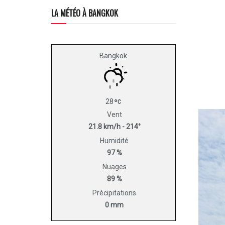
LA MÉTÉO À BANGKOK
Bangkok
28
Vent
21.8 km/h - 214°
Humidité
97 %
Nuages
89 %
Précipitations
0 mm