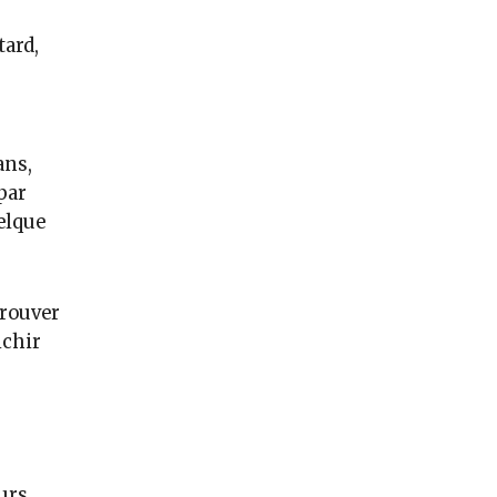
tard,
ans,
par
uelque
trouver
ichir
urs