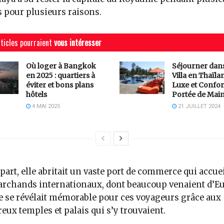
s pour plusieurs raisons.
ticles pourraient
vous intéresser
Où loger à Bangkok
Séjourner dan
en 2025 : quartiers à
Villa en Thaïlan
éviter et bons plans
Luxe et Confor
hôtels
Portée de Mai
4 MAI 2025
21 JUILLET 2024
part, elle abritait un vaste port de commerce qui accuei
rchands internationaux, dont beaucoup venaient d’Eu
le se révélait mémorable pour ces voyageurs grâce aux
ux temples et palais qui s’y trouvaient.