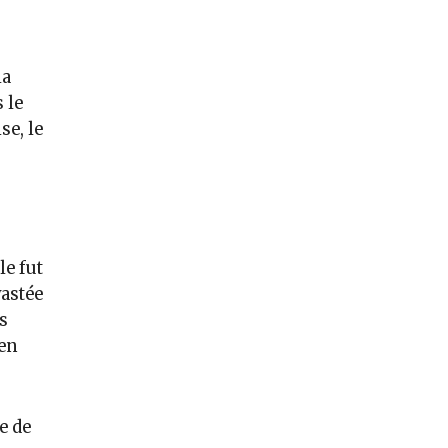
la
 le
e, le
le fut
vastée
s
 en
e de