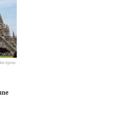
des lignes
une