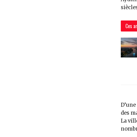
siècle
Ces ar
D’une 
des ma
La vil
nombre