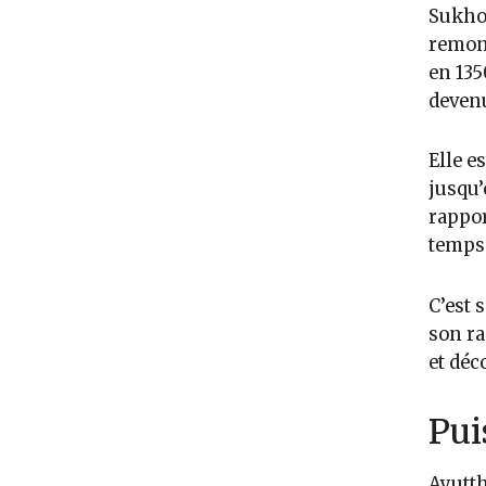
Sukhot
remont
en 135
devenu
Elle e
jusqu’
rappor
temps
C’est 
son ra
et déc
Pui
Ayutth