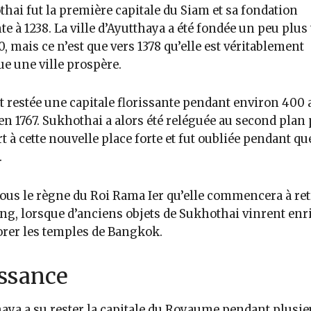
hai fut la première capitale du Siam et sa fondation
e à 1238. La ville d’Ayutthaya a été fondée un peu plus 
0, mais ce n’est que vers 1378 qu’elle est véritablement
e une ville prospère.
st restée une capitale florissante pendant environ 400 
en 1767. Sukhothai a alors été reléguée au second plan 
t à cette nouvelle place forte et fut oubliée pendant q
.
sous le règne du Roi Rama Ier qu’elle commencera à re
ng, lorsque d’anciens objets de Sukhothai vinrent enr
orer les temples de Bangkok.
ssance
aya a su rester la capitale du Royaume pendant plusie