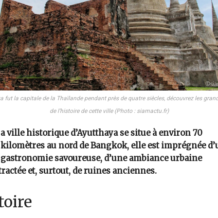
 fut la capitale de la Thaïlande pendant près de quatre siècles, découvrez les gran
de l’histoire de cette ville (Photo : siamactu.fr)
a ville historique d’Ayutthaya se situe à environ 70
kilomètres au nord de Bangkok, elle est imprégnée d’
gastronomie savoureuse, d’une ambiance urbaine
ractée et, surtout, de ruines anciennes.
toire