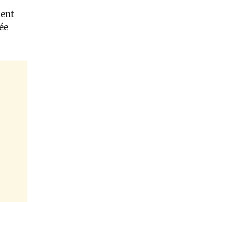
ient
ée