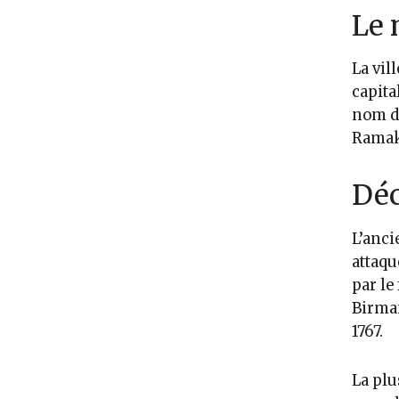
Le 
La vil
capita
nom d’
Ramak
Déc
L’anci
attaqu
par le
Birman
1767.
La plu