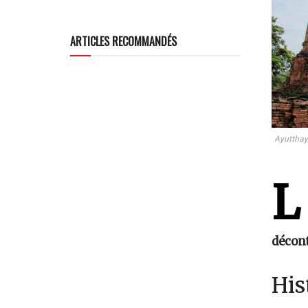
ARTICLES RECOMMANDÉS
Ayutthaya
L
décont
His