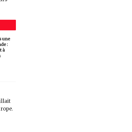
s une
de :
t à
n
llait
rope.