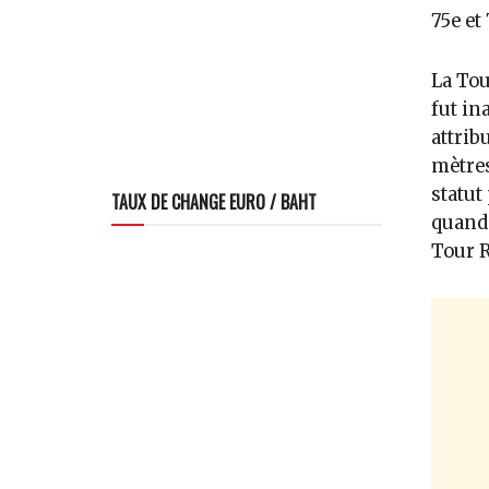
75e et
La To
fut in
attrib
mètres
statut
TAUX DE CHANGE EURO / BAHT
quand 
Tour R