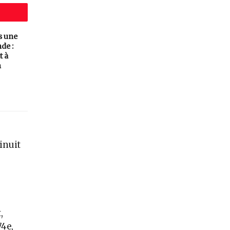
s une
de :
t à
n
inuit
r
,
74e,