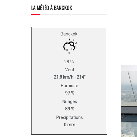
LA MÉTÉO À BANGKOK
Bangkok
28
Vent
21.8 km/h - 214°
Humidité
97 %
Nuages
89 %
Précipitations
0 mm