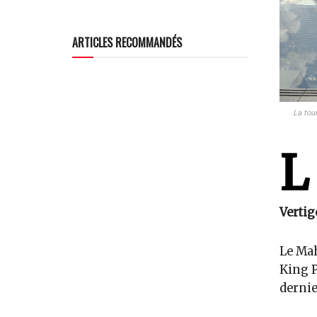
ARTICLES RECOMMANDÉS
La tou
L
Vertig
Le Mah
King P
dernie