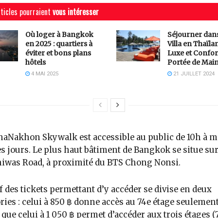
ticles pourraient
vous intéresser
Où loger à Bangkok
Séjourner dan
en 2025 : quartiers à
Villa en Thaïlan
éviter et bons plans
Luxe et Confor
hôtels
Portée de Mai
4 MAI 2025
21 JUILLET 2024
aNakhon Skywalk est accessible au public de 10h à m
es jours. Le plus haut bâtiment de Bangkok se situe su
iwas Road, à proximité du BTS Chong Nonsi.
if des tickets permettant d’y accéder se divise en deux
ries : celui à 850 ฿ donne accès au 74e étage seulement
 que celui à 1 050 ฿ permet d’accéder aux trois étages (