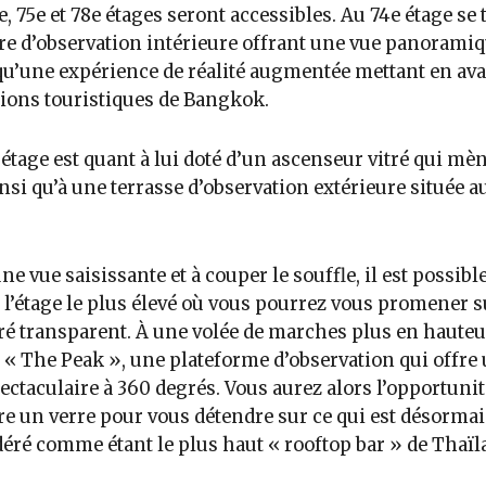
e, 75e et 78e étages seront accessibles. Au 74e étage se 
re d’observation intérieure offrant une vue panoramiq
qu’une expérience de réalité augmentée mettant en ava
tions touristiques de Bangkok.
 étage est quant à lui doté d’un ascenseur vitré qui mè
ainsi qu’à une terrasse d’observation extérieure située a
ne vue saisissante et à couper le souffle, il est possibl
r l’étage le plus élevé où vous pourrez vous promener 
tré transparent. À une volée de marches plus en hauteu
 « The Peak », une plateforme d’observation qui offre
ectaculaire à 360 degrés. Vous aurez alors l’opportunit
e un verre pour vous détendre sur ce qui est désormai
éré comme étant le plus haut « rooftop bar » de Thaïl