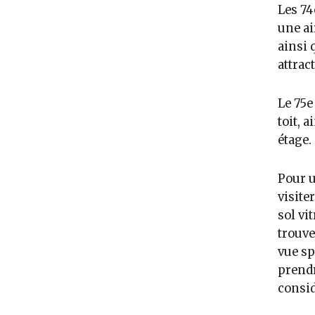
Les 74
une ai
ainsi 
attrac
Le 75e
toit, 
étage.
Pour u
visite
sol vi
trouve
vue sp
prendr
consid