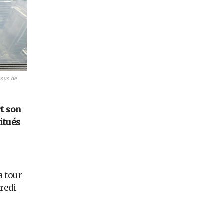
ssus de
t son
situés
a tour
redi