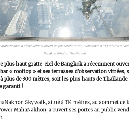
r MahaNakhon a officiellement ouvert sa passerelle vitrée, suspendue à 314 mètres au de
Bangkok (Photo : The Nation)
e plus haut gratte-ciel de Bangkok a récemment ouver
bar « rooftop » et ses terrasses d’observation vitrées, 
à plus de 300 mètres, soit les plus hauts de Thaïlande.
e garanti !
aNakhon Skywalk, situé à 314 mètres, au sommet de l
ower MahaNakhon, a ouvert ses portes au public vend
r.