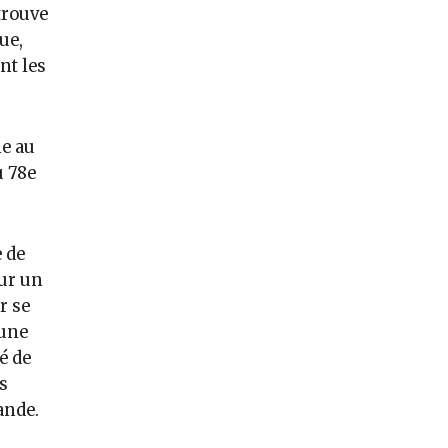
trouve
ue,
nt les
ne au
u 78e
e de
sur un
r se
 une
é de
s
ande.