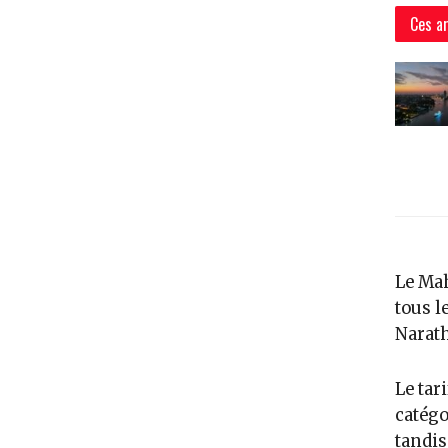
Ces ar
Le Mah
tous l
Narath
Le tar
catégo
tandis