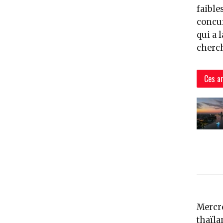
faible
concur
qui a 
cherch
Ces ar
Mercre
thaïla