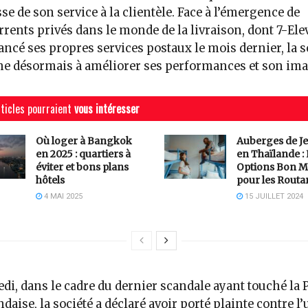
sse de son service à la clientèle. Face à l’émergence de
rents privés dans le monde de la livraison, dont 7-Ele
lancé ses propres services postaux le mois dernier, la s
e désormais à améliorer ses performances et son ima
ticles pourraient
vous intéresser
Où loger à Bangkok
Auberges de J
en 2025 : quartiers à
en Thaïlande :
éviter et bons plans
Options Bon M
hôtels
pour les Routa
4 MAI 2025
15 JUILLET 2024
di, dans le cadre du dernier scandale ayant touché la 
ndaise, la société a déclaré avoir porté plainte contre l’