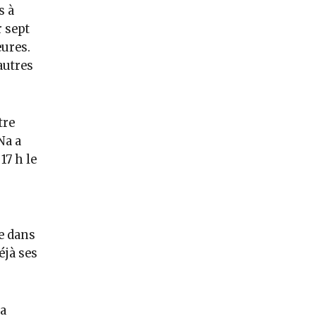
s à
 sept
eures.
autres
tre
Na a
17 h le
e dans
éjà ses
la