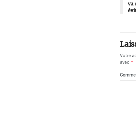
va 
évi
Lais
Votre ad
*
avec
Commen