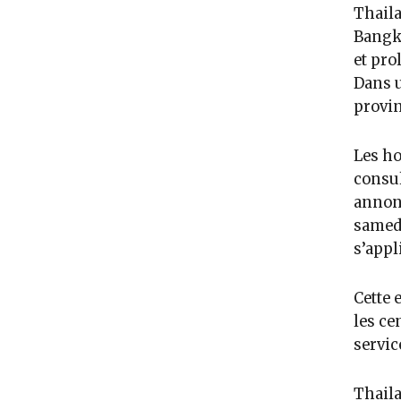
Thaila
Bangko
et pro
Dans u
provin
Les ho
consu
annonc
samedi
s’appl
Cette 
les ce
servic
Thaila