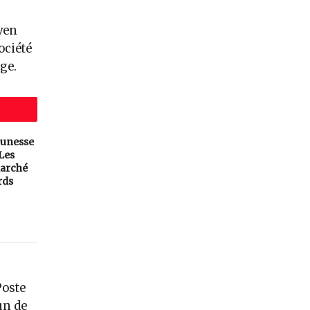
ven
ociété
ge.
eunesse
 Les
arché
rds
Poste
un de