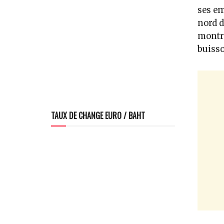
ses em
nord d
montra
buisso
TAUX DE CHANGE EURO / BAHT