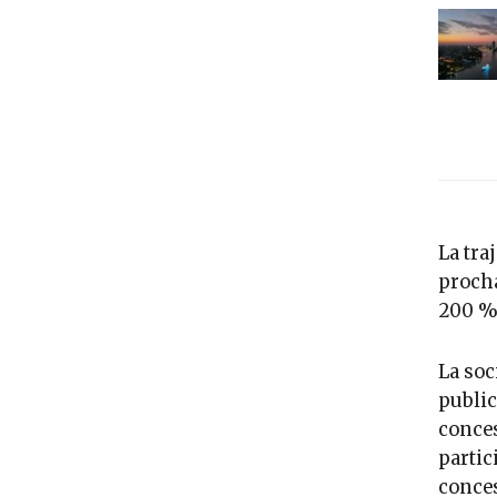
La tra
procha
200 % 
La soc
public
conces
partic
conces