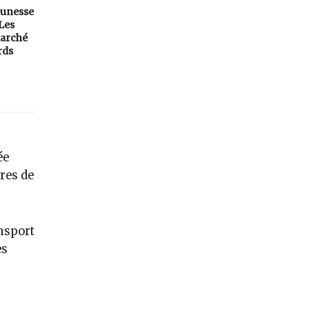
eunesse
 Les
arché
rds
ée
res de
ansport
es