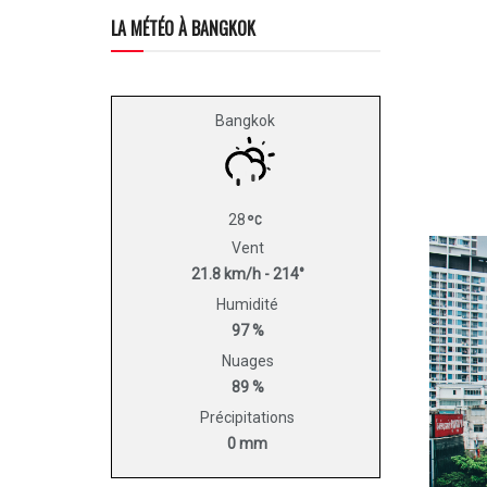
LA MÉTÉO À BANGKOK
Bangkok
28
Vent
21.8 km/h - 214°
Humidité
97 %
Nuages
89 %
Précipitations
0 mm