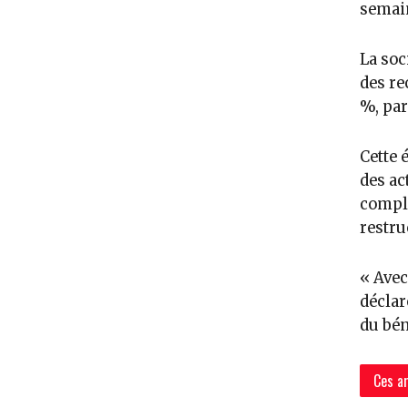
semain
La soc
des re
%, par
Cette 
des ac
complé
restru
« Avec
déclar
du bén
Ces ar