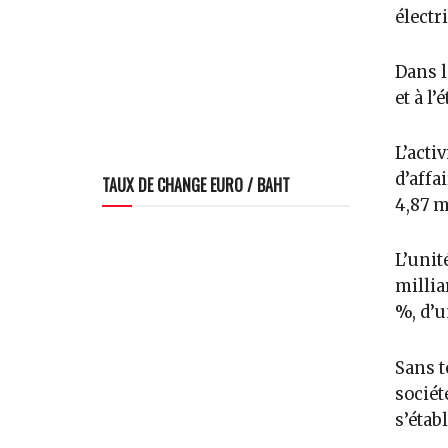
électr
Dans 
et à l
L’acti
d’affa
TAUX DE CHANGE EURO / BAHT
4,87 m
L’unit
millia
%, d’u
Sans t
sociét
s’étab