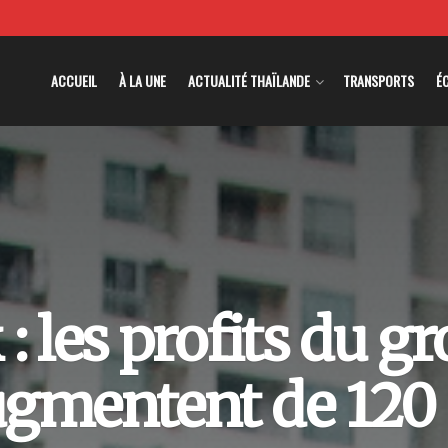
ACCUEIL
À LA UNE
ACTUALITÉ THAÏLANDE
TRANSPORTS
É
: les profits du g
ugmentent de 120