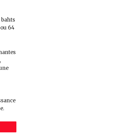
e bahts
 ou 64
nantes
,
’une
issance
e.