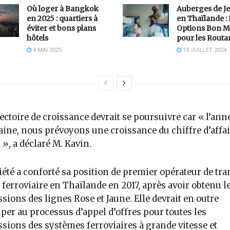
Où loger à Bangkok
Auberges de J
en 2025 : quartiers à
en Thaïlande :
éviter et bons plans
Options Bon M
hôtels
pour les Routa
4 MAI 2025
15 JUILLET 2024
jectoire de croissance devrait se poursuivre car « l’ann
ine, nous prévoyons une croissance du chiffre d’affai
», a déclaré M. Kavin.
iété a conforté sa position de premier opérateur de tr
 ferroviaire en Thaïlande en 2017, après avoir obtenu l
sions des lignes Rose et Jaune. Elle devrait en outre
iper au processus d’appel d’offres pour toutes les
sions des systèmes ferroviaires à grande vitesse et