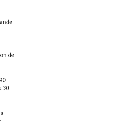
lande
ion de
,90
u 30
la
r