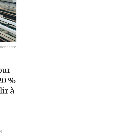
ssionnante
our
120 %
lir à
e