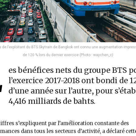
ts de l’exploitant du BTS Skytrain de Bangkok ont connu une augmentation impre
de 120 % lors du dernier exercice (Photo : waychen_c)
L
es bénéfices nets du groupe BTS p
l’exercice 2017-2018 ont bondi de 
d’une année sur l’autre, pour s’étab
4,416 milliards de bahts.
iffres s’expliquent par l’amélioration constante des
mances dans tous les secteurs d’activité, a déclaré cett