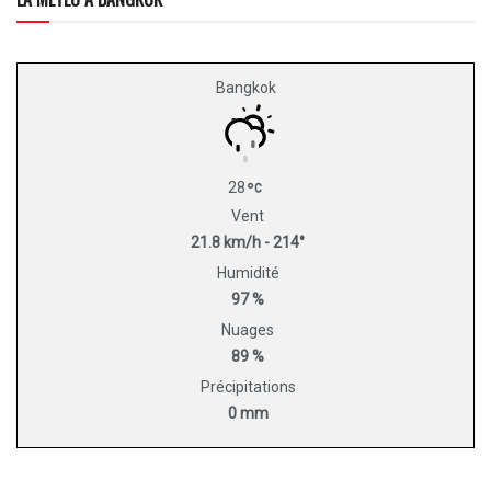
Bangkok
28
Vent
21.8 km/h - 214°
Humidité
97 %
Nuages
89 %
Précipitations
0 mm