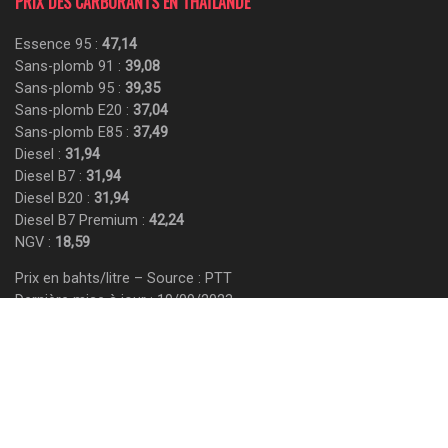
PRIX DES CARBURANTS EN THAÏLANDE
Essence 95 :
47,14
Sans-plomb 91 :
39,08
Sans-plomb 95 :
39,35
Sans-plomb E20 :
37,04
Sans-plomb E85 :
37,49
Diesel :
31,94
Diesel B7 :
31,94
Diesel B20 :
31,94
Diesel B7 Premium :
42,24
NGV :
18,59
Prix en bahts/litre – Source : PTT
Dernière mise à jour : 10/09/2023
Contact
Écrire Pour Nous
Informations Légales
Confidentialité