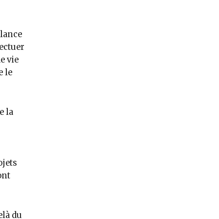
elance
ectuer
e vie
 le
 la
jets
ont
elà du