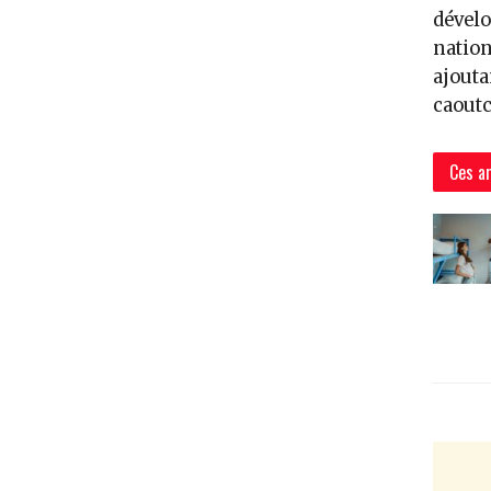
dévelo
nation
ajouta
caoutc
Ces ar