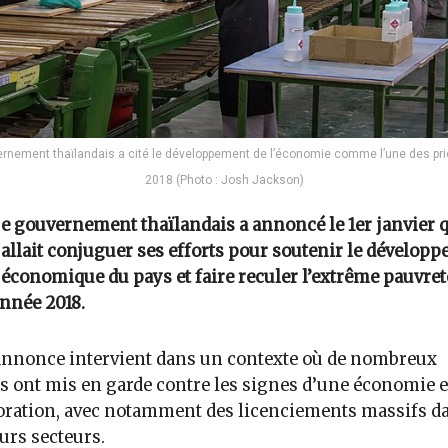
rnement thaïlandais a cité le développement de l’économie comme l’une des pri
2018 (Photo : Josh Jackson)
e gouvernement thaïlandais a annoncé le 1er janvier q
allait conjuguer ses efforts pour soutenir le dévelop
économique du pays et faire reculer l’extrême pauvret
année 2018.
annonce intervient dans un contexte​ où de nombreux
s ont mis en garde contre les signes d’une économie 
oration, avec notamment des licenciements massifs d
urs secteurs.