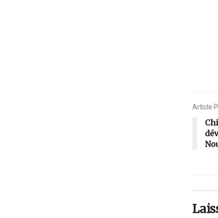
Article 
Chi
dév
Nou
Lais