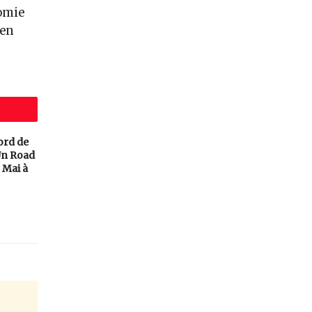
omie
 en
ord de
 Un Road
 Mai à