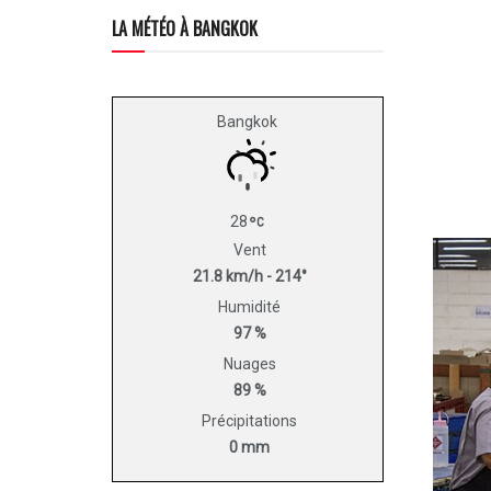
LA MÉTÉO À BANGKOK
Bangkok
28
Vent
21.8 km/h - 214°
Humidité
97 %
Nuages
89 %
Précipitations
0 mm