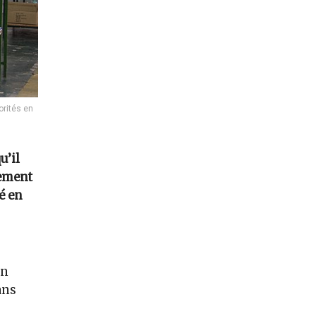
orités en
u’il
pement
é en
en
ans