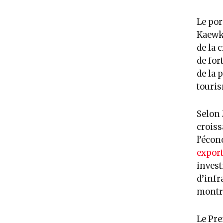
Le por
Kaewka
de la 
de for
de la 
tourism
Selon
croiss
l’écon
export
invest
d’infr
montr
Le Pre