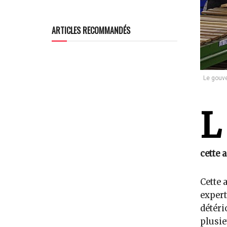
ARTICLES RECOMMANDÉS
Le gouve
L
cette 
Cette 
expert
détéri
plusie