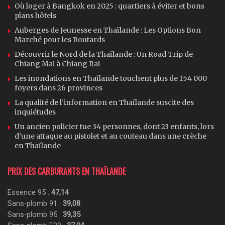
Où loger à Bangkok en 2025 : quartiers à éviter et bons
plans hôtels
Auberges de Jeunesse en Thaïlande : Les Options Bon
Marché pour les Routards
Découvrir le Nord de la Thaïlande : Un Road Trip de
Chiang Mai à Chiang Rai
Les inondations en Thaïlande touchent plus de 154 000
foyers dans 26 provinces
La qualité de l’information en Thaïlande suscite des
inquiétudes
Un ancien policier tue 34 personnes, dont 23 enfants, lors
d’une attaque au pistolet et au couteau dans une crèche
en Thaïlande
PRIX DES CARBURANTS EN THAÏLANDE
Essence 95 :
47,14
Sans-plomb 91 :
39,08
Sans-plomb 95 :
39,35