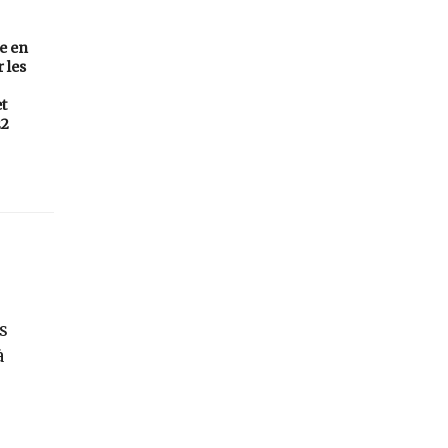
e en
 les
et
22
s
à