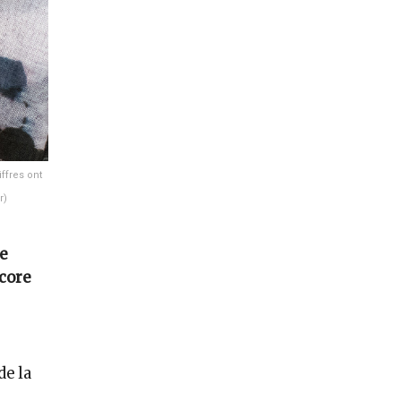
ffres ont
r)
e
ncore
de la