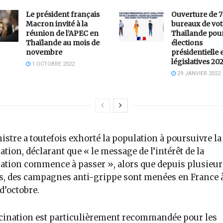
Le président français
Ouverture de 7
Macron invité à la
bureaux de vot
réunion de l’APEC en
Thaïlande pour
Thaïlande au mois de
élections
novembre
présidentielle 
législatives 20
1 OCTOBRE 2022
29 JANVIER 2022
istre a toutefois exhorté la population à poursuivre la
ation, déclarant que « le message de l’intérêt de la
ation commence à passer », alors que depuis plusieur
, des campagnes anti-grippe sont menées en France 
 d’octobre.
cination est particulièrement recommandée pour les