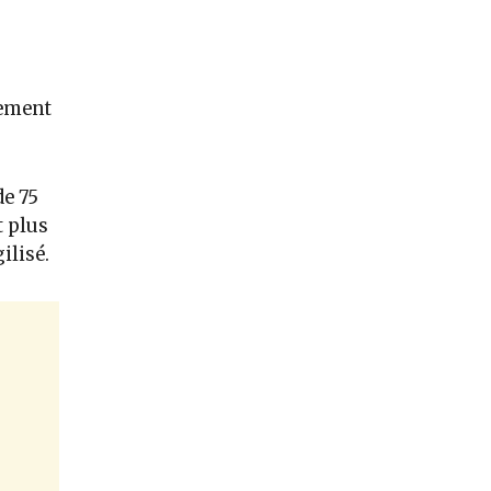
rement
de 75
t plus
ilisé.