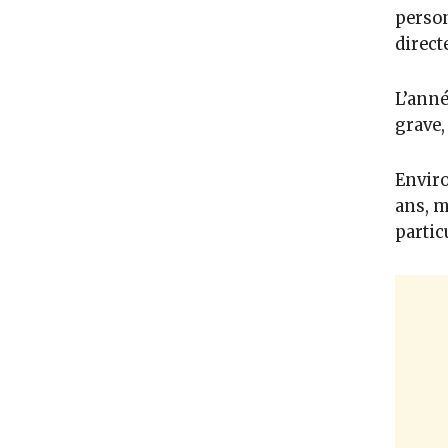
person
direc
L’anné
grave,
Enviro
ans, m
partic